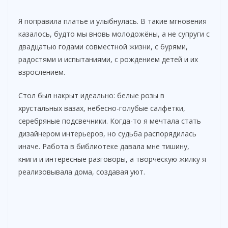
y
Я поправила платье и улыбнулась. В такие мгновения
казалось, будто мы вновь молодожёны, а не супруги с
двадцатью годами совместной жизни, с бурями,
V
радостями и испытаниями, с рождением детей и их
взрослением.
i
Стол был накрыт идеально: белые розы в
хрустальных вазах, небесно-голубые салфетки,
d
серебряные подсвечники. Когда-то я мечтала стать
дизайнером интерьеров, но судьба распорядилась
e
иначе. Работа в библиотеке давала мне тишину,
книги и интересные разговоры, а творческую жилку я
o
реализовывала дома, создавая уют.