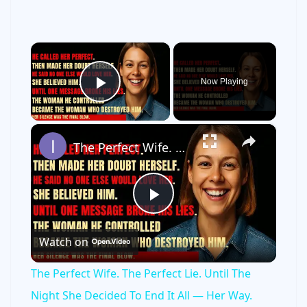
×
Now Playing
Play Video
×
The Perfect Wife. The Perfect Lie. Until The Night She Decided To End It All — Her Way.
P
Watch on
l
The Perfect Wife. The Perfect Lie. Until The
a
Night She Decided To End It All — Her Way.