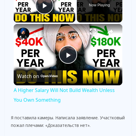
Now Playing
Play Video
×
A Higher Salary Will Not Build Wealth Unless You Own Something
P
Watch on
l
A Higher Salary Will Not Build Wealth Unless
a
You Own Something
y
Я поставила камеры. Написала заявление. Участковый
пожал плечами: «Доказательств нет».