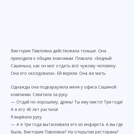
Виктория Павловна действовала тоньше. Она
приходила к общим знакомым. Плакала. «Бедный
Сашенька, как он мог отдать всё чужому человеку.
Она его околдовала». Ей верили. Она же мать.
Однажды она подкараулила меня у офиса Сашиной
компании. Схватила за руку.
— Отдай по-хорошему, дрянь! Ты ему никто! Три года!
А я его 40 лет растила!
Я вырвала руку.
— А я три года вытаскивала его из инфаркта. А вы где
были, Виктория Павловна? На открытии ресторана?