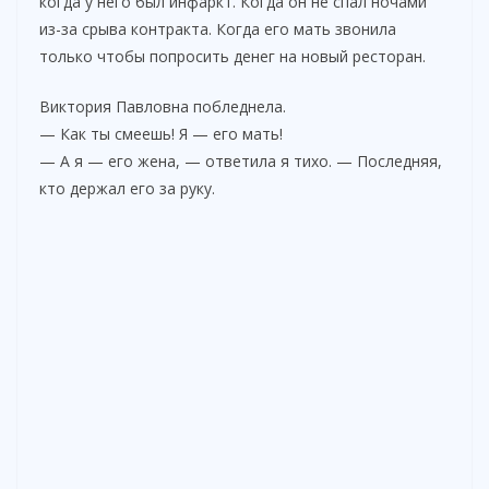
когда у него был инфаркт. Когда он не спал ночами
из-за срыва контракта. Когда его мать звонила
только чтобы попросить денег на новый ресторан.
Виктория Павловна побледнела.
— Как ты смеешь! Я — его мать!
— А я — его жена, — ответила я тихо. — Последняя,
кто держал его за руку.