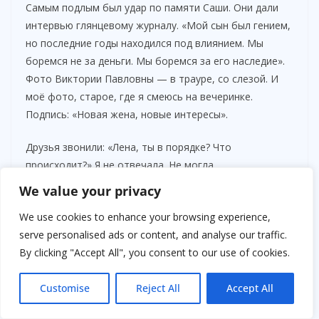
V
Самым подлым был удар по памяти Саши. Они дали
интервью глянцевому журналу. «Мой сын был гением,
i
но последние годы находился под влиянием. Мы
боремся не за деньги. Мы боремся за его наследие».
Фото Виктории Павловны — в трауре, со слезой. И
d
моё фото, старое, где я смеюсь на вечеринке.
Подпись: «Новая жена, новые интересы».
e
Друзья звонили: «Лена, ты в порядке? Что
происходит?» Я не отвечала. Не могла.
o
We value your privacy
Анна Сергеевна сказала: «Нам нужен козырь. Что-то,
чего они боятся».
We use cookies to enhance your browsing experience,
serve personalised ads or content, and analyse our traffic.
Козырь я нашла случайно. Разбирая бумаги Саши,
By clicking "Accept All", you consent to our use of cookies.
которые они не успели вынести с дачи. В сейфе, за
картиной. Папка «Личное». Внутри — распечатки
Customise
Reject All
Accept All
переписки. Саша переписывался со своим адвокатом