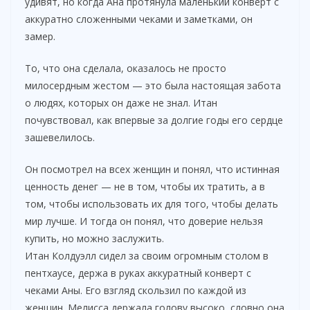
удивят, но когда Ана протянула маленький конверт с
аккуратно сложенными чеками и заметками, он
замер.
То, что она сделала, оказалось не просто
милосердным жестом — это была настоящая забота
о людях, которых он даже не знал. Итан
почувствовал, как впервые за долгие годы его сердце
зашевелилось.
Он посмотрел на всех женщин и понял, что истинная
ценность денег — не в том, чтобы их тратить, а в
том, чтобы использовать их для того, чтобы делать
мир лучше. И тогда он понял, что доверие нельзя
купить, но можно заслужить.
Итан Колдуэлл сидел за своим огромным столом в
пентхаусе, держа в руках аккуратный конверт с
чеками Аны. Его взгляд скользил по каждой из
женщин. Мелисса держала голову высоко, словно она