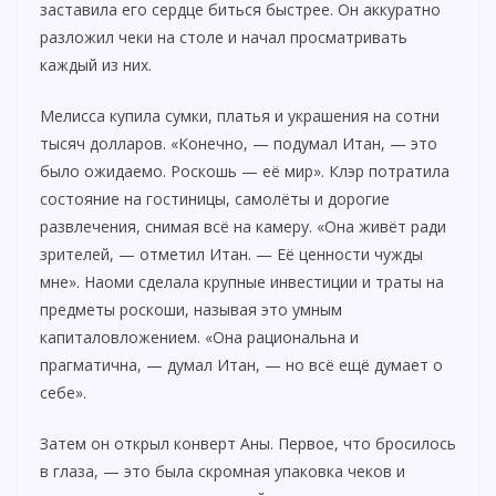
заставила его сердце биться быстрее. Он аккуратно
V
разложил чеки на столе и начал просматривать
каждый из них.
i
Мелисса купила сумки, платья и украшения на сотни
тысяч долларов. «Конечно, — подумал Итан, — это
d
было ожидаемо. Роскошь — её мир». Клэр потратила
состояние на гостиницы, самолёты и дорогие
e
развлечения, снимая всё на камеру. «Она живёт ради
зрителей, — отметил Итан. — Её ценности чужды
o
мне». Наоми сделала крупные инвестиции и траты на
предметы роскоши, называя это умным
капиталовложением. «Она рациональна и
прагматична, — думал Итан, — но всё ещё думает о
себе».
Затем он открыл конверт Аны. Первое, что бросилось
в глаза, — это была скромная упаковка чеков и