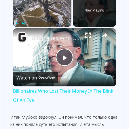
Now Playing
×
Play
Unmute
Fullscreen
Billionaires Who Lost Their Money In The Blink Of An Eye
P
Watch on
l
Billionaires Who Lost Their Money In The Blink
a
Of An Eye
y
Итан глубоко вздохнул. Он понимал, что только одна
из них поняла суть его испытания. И эта мысль