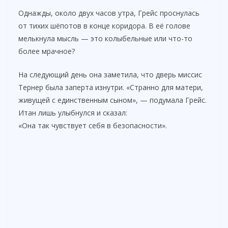
y
Однажды, около двух часов утра, Грейс проснулась
от тихих шёпотов в конце коридора. В её голове
мелькнула мысль — это колыбельные или что-то
V
более мрачное?
i
На следующий день она заметила, что дверь миссис
Тернер была заперта изнутри. «Странно для матери,
живущей с единственным сыном», — подумала Грейс.
d
Итан лишь улыбнулся и сказал:
«Она так чувствует себя в безопасности».
e
o