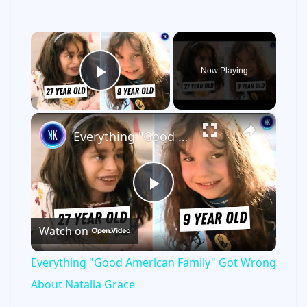
×
Now Playing
Play Video
×
Everything "Good American Family" Got Wrong About Natalia Grace
P
Watch on
l
Everything "Good American Family" Got Wrong
a
About Natalia Grace