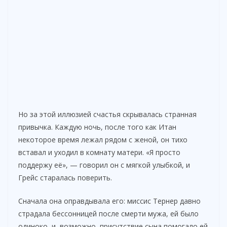
Но за этой иллюзией счастья скрывалась странная
привычка. Каждую ночь, после того как Итан
некоторое время лежал рядом с женой, он тихо
вставал и уходил в комнату матери. «Я просто
поддержу её», — говорил он с мягкой улыбкой, и
Грейс старалась поверить.
Сначала она оправдывала его: миссис Тернер давно
страдала бессонницей после смерти мужа, ей было
одиноко, и, возможно, присутствие сына помогало ей