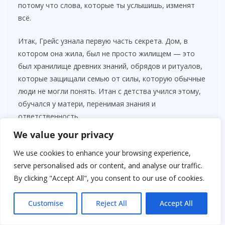
потому что слова, которые ты услышишь, изменят
всё.
Итак, Грейс узнала первую часть секрета. Дом, в
котором она жила, был не просто жилищем — это
был хранилище древних знаний, обрядов и ритуалов,
которые защищали семью от силы, которую обычные
люди не могли понять. Итан с детства учился этому,
обучался у матери, перенимая знания и
ответственность.
We value your privacy
Каждая ночь, которую он проводил рядом с матерью,
была не просто заботой — это был ритуал, защита,
We use cookies to enhance your browsing experience,
которую нужно было поддерживать, чтобы
serve personalised ads or content, and analyse our traffic.
сохранить баланс между видимым и невидимым
By clicking "Accept All", you consent to our use of cookies.
миром.
Customise
Reject All
Accept All