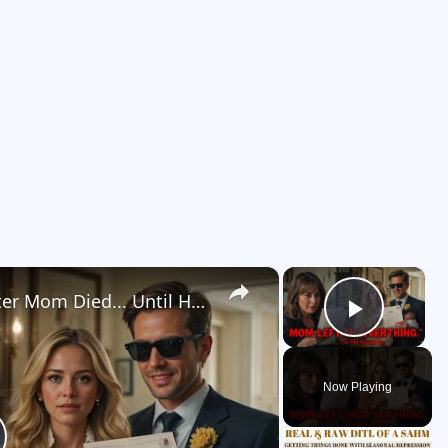
×
×
My Brother Took Everything After Mom Died... Until He Read the Will
Play V
Now Playing