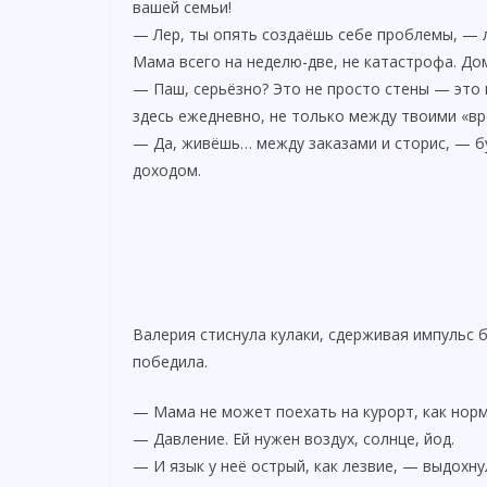
вашей семьи!
— Лер, ты опять создаёшь себе проблемы, — 
Мама всего на неделю-две, не катастрофа. Дом
— Паш, серьёзно? Это не просто стены — это 
здесь ежедневно, не только между твоими «в
— Да, живёшь… между заказами и сторис, — бу
доходом.
Валерия стиснула кулаки, сдерживая импульс 
победила.
— Мама не может поехать на курорт, как нор
— Давление. Ей нужен воздух, солнце, йод.
— И язык у неё острый, как лезвие, — выдохну