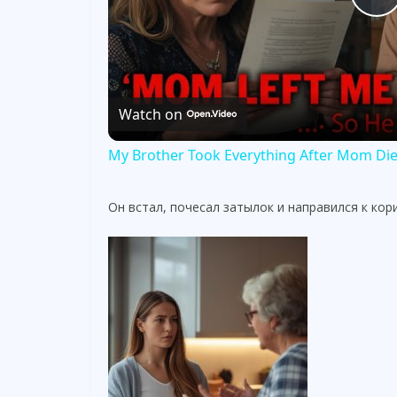
P
l
Watch on
a
My Brother Took Everything After Mom Died.
y
Он встал, почесал затылок и направился к ко
V
i
d
e