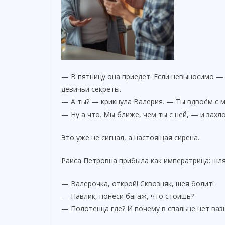
o
— В пятницу она приедет. Если невыносимо — 
девичьи секреты.
— А ты? — крикнула Валерия. — Ты вдвоём с 
— Ну а что. Мы ближе, чем ты с ней, — и захл
Это уже не сигнал, а настоящая сирена.
Раиса Петровна прибыла как императрица: шля
— Валерочка, открой! Сквозняк, шея болит!
— Павлик, понеси багаж, что стоишь?
— Полотенца где? И почему в спальне нет ва