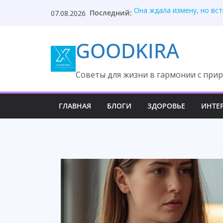
Skip
Последний:
Она ждала измену, но вс
07.08.2026
to
После унижения невестка
Твой приблудыш не получ
content
GOODKIRA
Они забыли, кто оплатил
Один торт изменил судьб
Cоветы для жизни в гармонии с прир
ГЛАВНАЯ
БЛОГИ
ЗДОРОВЬЕ
ИНТЕ