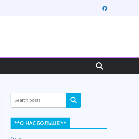
Search
**О НАС БОЛЬШЕ!**
О нас