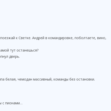
поезжай к Светке. Андрей в командировке, поболтаете, вино,
мамой тут останешься?
опнул дверь.
па белая, чемодан массивный, команды без остановки.
зы с пионами…