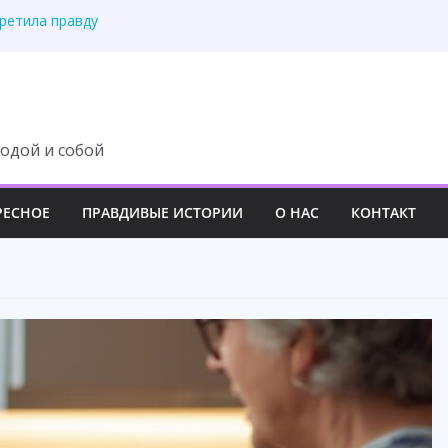
третила правду
 изменила свою жизнь
ит с наследства ни
 роскошный вечер
у семьи навсегда
одой и собой
РЕСНОЕ
ПРАВДИВЫЕ ИСТОРИИ
О НАС
КОНТАКТ