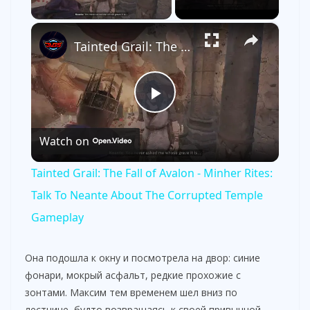
×
Tainted Grail: The Fall of Avalon - Minher Rites: Talk To Neante About The Corrupted Temple Gameplay
P
Watch on
l
Tainted Grail: The Fall of Avalon - Minher Rites:
a
Talk To Neante About The Corrupted Temple
Gameplay
y
Она подошла к окну и посмотрела на двор: синие
V
фонари, мокрый асфальт, редкие прохожие с
зонтами. Максим тем временем шел вниз по
лестнице, будто возвращаясь к своей привычной