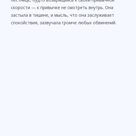
i
скорости — к привычке не смотреть внутрь. Она
застыла в тишине, и мысль, что она заслуживает
d
спокойствия, зазвучала громче любых обвинений.
e
o