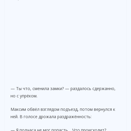
— Ты что, сменила замки? — раздалось сдержанно,
но с упрёком.
Максим обвёл взглядом подъезд, потом вернулся к
ней. В голосе дрожала раздражённость:
— Я полчаса не мог попасть… Что происходит?