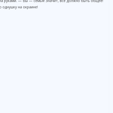
а руками. — Вы — семья! Значит, всё должно быть общее!
о однушку на окраине!