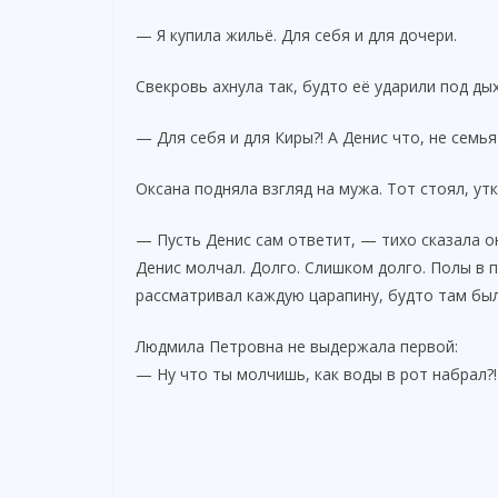
— Я купила жильё. Для себя и для дочери.
Свекровь ахнула так, будто её ударили под дых
— Для себя и для Киры?! А Денис что, не семья
Оксана подняла взгляд на мужа. Тот стоял, ут
— Пусть Денис сам ответит, — тихо сказала 
Денис молчал. Долго. Слишком долго. Полы в 
рассматривал каждую царапину, будто там был
Людмила Петровна не выдержала первой:
— Ну что ты молчишь, как воды в рот набрал?! 