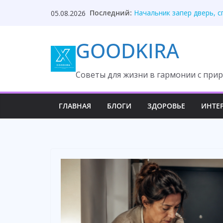
Skip
Последний:
Начальник запер дверь, с
05.08.2026
to
Муж годами жил двойной 
Он потерял ногу на лесоп
content
GOODKIRA
Ты глупая, раз подписала
Дочь приехала из города 
Cоветы для жизни в гармонии с прир
ГЛАВНАЯ
БЛОГИ
ЗДОРОВЬЕ
ИНТЕ