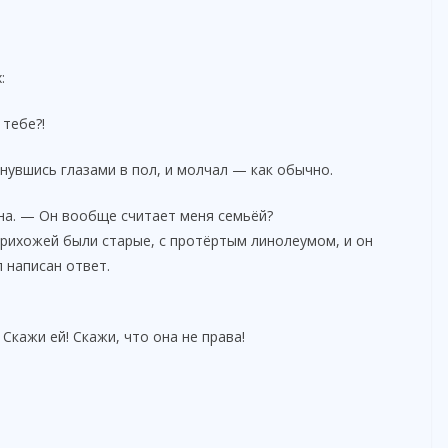
:
 тебе?!
кнувшись глазами в пол, и молчал — как обычно.
она. — Он вообще считает меня семьёй?
прихожей были старые, с протёртым линолеумом, и он
 написан ответ.
Скажи ей! Скажи, что она не права!