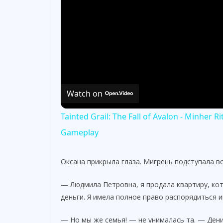
Watch on
Tainted Grail: The Fall of Avalon - Minher 
Gameplay
Оксана прикрыла глаза. Мигрень подступала в
— Людмила Петровна, я продала квартиру, кот
деньги. Я имела полное право распорядиться и
— Но мы же семья! — не унималась та. — Ден