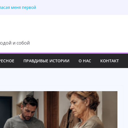
пасая меня первой
жизнью за мой счёт
овале, жена ушла. Ем
 это! — ржал муж.
и сказала, что больше
одой и собой
РЕСНОЕ
ПРАВДИВЫЕ ИСТОРИИ
О НАС
КОНТАКТ