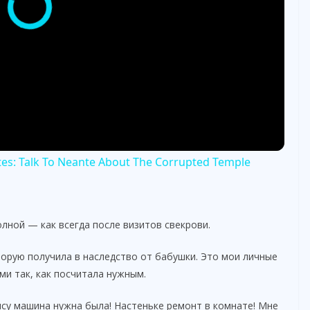
Rites: Talk To Neante About The Corrupted Temple
олной — как всегда после визитов свекрови.
орую получила в наследство от бабушки. Это мои личные
ми так, как посчитала нужным.
ису машина нужна была! Настеньке ремонт в комнате! Мне