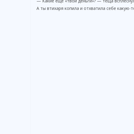
— Какие ещё «твои деньги»? — тёща всплеснул
А ты втихаря копила и отхватила себе какую-т