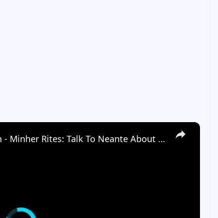
×
Tainted Grail: The Fall of Avalon - Minher Rites: Talk To Neante About The Corrupted Temple Gameplay