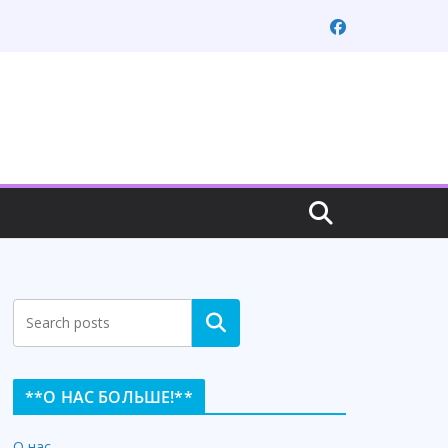
Search
**О НАС БОЛЬШЕ!**
О нас