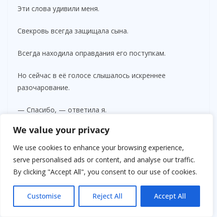
Эти слова удивили меня.
Свекровь всегда защищала сына.
Всегда находила оправдания его поступкам.
Но сейчас в её голосе слышалось искреннее
разочарование.
— Спасибо, — ответила я.
We value your privacy
— Ты хорошая девушка. Он совершил большую
ошибку.
We use cookies to enhance your browsing experience,
serve personalised ads or content, and analyse our traffic.
После разговора стало легче.
By clicking "Accept All", you consent to our use of cookies.
Словно кто-то наконец подтвердил то, что я давно
Customise
Reject All
Accept All
знала.