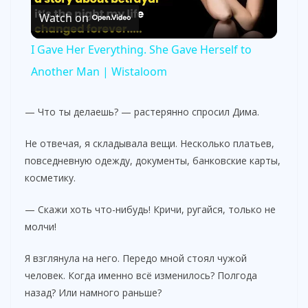
Watch on
l
I Gave Her Everything. She Gave Herself to
a
Another Man | Wistaloom
y
— Что ты делаешь? — растерянно спросил Дима.
Не отвечая, я складывала вещи. Несколько платьев,
V
повседневную одежду, документы, банковские карты,
косметику.
i
— Скажи хоть что-нибудь! Кричи, ругайся, только не
молчи!
d
Я взглянула на него. Передо мной стоял чужой
e
человек. Когда именно всё изменилось? Полгода
назад? Или намного раньше?