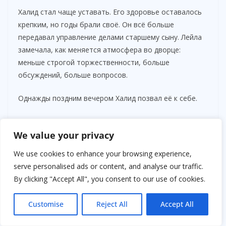
Халид стал чаще уставать. Его здоровье оставалось
крепким, но годы брали своё. Он всё больше
передавал управление делами старшему сыну. Лейла
замечала, как меняется атмосфера во дворце:
меньше строгой торжественности, больше
обсуждений, больше вопросов.
Однажды поздним вечером Халид позвал её к себе.
— Ты помнишь, что я сказал тебе в день свадьбы? —
спросил он.
We value your privacy
We use cookies to enhance your browsing experience,
Она кивнула.
serve personalised ads or content, and analyse our traffic.
By clicking "Accept All", you consent to our use of cookies.
— Я думал тогда о долге. О продолжении рода. Я не
знал, что вместе с наследниками получу партнёра.
Customise
Reject All
Accept All
Лейла молчала. Эти слова были для неё важнее