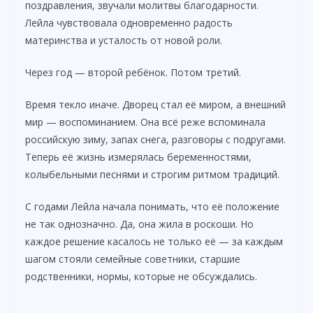
поздравления, звучали молитвы благодарности.
V
Лейла чувствовала одновременно радость
материнства и усталость от новой роли.
i
Через год — второй ребёнок. Потом третий.
d
Время текло иначе. Дворец стал её миром, а внешний
мир — воспоминанием. Она всё реже вспоминала
e
российскую зиму, запах снега, разговоры с подругами.
Теперь её жизнь измерялась беременностями,
колыбельными песнями и строгим ритмом традиций.
o
С годами Лейла начала понимать, что её положение
не так однозначно. Да, она жила в роскоши. Но
каждое решение касалось не только её — за каждым
шагом стояли семейные советники, старшие
родственники, нормы, которые не обсуждались.