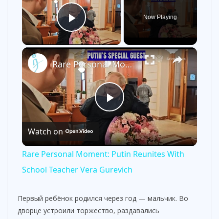
Now Playing
Play Video
×
Rare Personal Moment: Putin Reunites With School Teacher Vera Gurevich
P
Watch on
l
Rare Personal Moment: Putin Reunites With
a
School Teacher Vera Gurevich
y
Первый ребёнок родился через год — мальчик. Во
дворце устроили торжество, раздавались