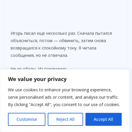
Игорь писал ещё несколько раз. Сначала пытался
объясниться, потом — обвинить, затем снова
возвращался к спокойному тону. Я читала
сообщения, но не отвечала.
Не из обиды. Из понимания.
We value your privacy
Прошла неделя.
We use cookies to enhance your browsing experience,
Однажды вечером, возвращаясь домой, я заметила
serve personalised ads or content, and analyse our traffic.
знакомую фигуру у подъезда. Он стоял, слегка
By clicking "Accept All", you consent to our use of cookies.
напряжённый, с тем самым выражением, которое
появляется у людей, когда они не привыкли ждать.
Customise
Reject All
Accept All
Я остановилась на расстоянии, не подходя сразу.