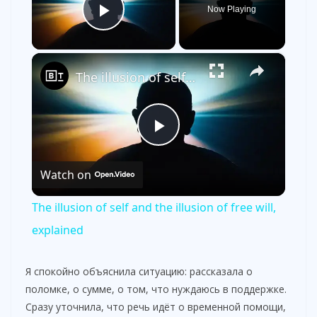
Now Playing
Play Video
×
The illusion of self and the illusion of free will, explained
P
Watch on
l
The illusion of self and the illusion of free will,
a
explained
y
Я спокойно объяснила ситуацию: рассказала о
поломке, о сумме, о том, что нуждаюсь в поддержке.
Сразу уточнила, что речь идёт о временной помощи,
V