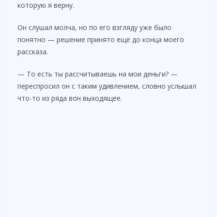
которую я верну.
i
Он слушал молча, но по его взгляду уже было
понятно — решение принято ещё до конца моего
рассказа.
d
— То есть ты рассчитываешь на мои деньги? —
e
переспросил он с таким удивлением, словно услышал
что-то из ряда вон выходящее.
o