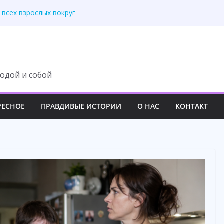
 всех взрослых вокруг
почку моей матери.
с доила! – заявила
ульманина и уехала
собственной жадности
одой и собой
РЕСНОЕ
ПРАВДИВЫЕ ИСТОРИИ
О НАС
КОНТАКТ