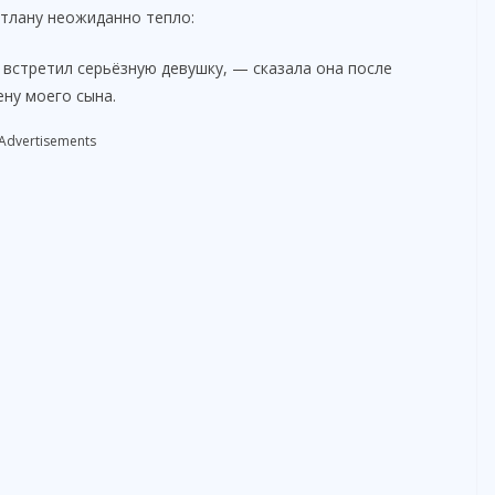
етлану неожиданно тепло:
 встретил серьёзную девушку, — сказала она после
ену моего сына.
Advertisements