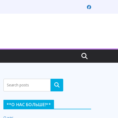
Search
**О НАС БОЛЬШЕ!**
О нас