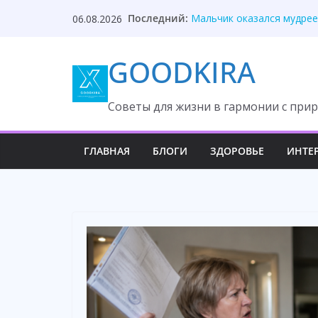
Skip
Последний:
Мальчик оказался мудрее
06.08.2026
to
Мой муж сказал: «Отдай 
Ваша родня постоянно на
content
GOODKIRA
Дочь вышла замуж за мус
Муж проиграл всё из-за 
Cоветы для жизни в гармонии с прир
ГЛАВНАЯ
БЛОГИ
ЗДОРОВЬЕ
ИНТЕ