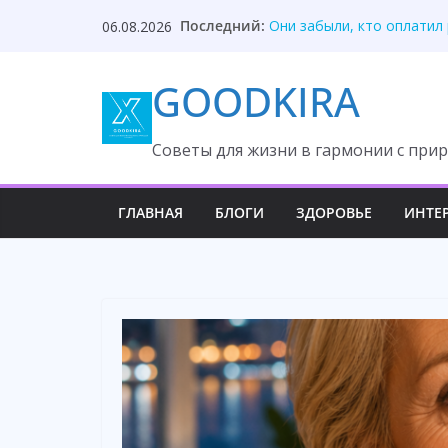
Skip
Твой приблудыш не получ
Последний:
06.08.2026
Они забыли, кто оплатил
to
Один торт изменил судьб
content
Она ждала измену, но вс
GOODKIRA
После унижения невестка
Cоветы для жизни в гармонии с прир
ГЛАВНАЯ
БЛОГИ
ЗДОРОВЬЕ
ИНТЕ