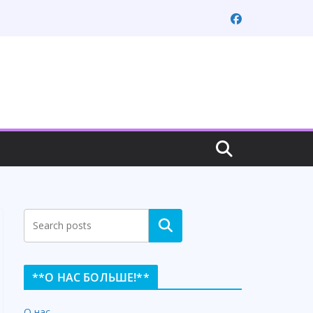
Search
**О НАС БОЛЬШЕ!**
О нас