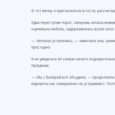
y
В тот вечер я пригласила их в гости, рассчит
V
Едва переступив порог, свекровь начала вним
оценивала мебель, задерживалась возле окон
i
— Неплохо устроились, — заметила она, зани
d
просторно.
Я не увидела в её словах ничего подозрительн
e
праздным.
o
— Мы с Валерой всё обсудили, — продолжила
варианты нас совершенно не устраивают. Поэ