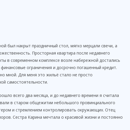
ной был накрыт праздничный стол, мягко мерцали свечи, а
ржественность. Просторная квартира после недавнего
нты в современном комплексе возле набережной достались
, финансовые ограничения и досрочно погашенный кредит.
но мной. Для меня это жильё стало не просто
ной самостоятельности.
рошло всего два месяца, и до недавнего времени я считала
живали в старом общежитии небольшого провинциального
ктером и стремлением контролировать окружающих. Отец
оров. Сестра Карина мечтала о красивой жизни и постоянно