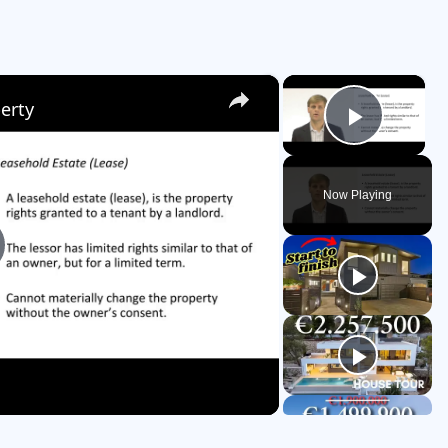
×
×
erty
Play V
Now Playing