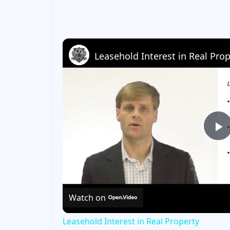
Leasehold Interest in Real Prop
P
l
Watch on
a
Leasehold Interest in Real Property