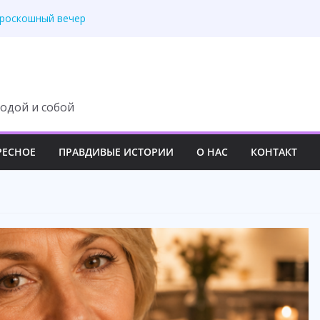
ит с наследства ни
 роскошный вечер
у семьи навсегда
третила правду
 изменила свою жизнь
одой и собой
РЕСНОЕ
ПРАВДИВЫЕ ИСТОРИИ
О НАС
КОНТАКТ