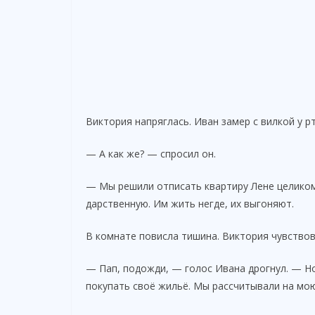
Виктория напряглась. Иван замер с вилкой у рт
— А как же? — спросил он.
— Мы решили отписать квартиру Лене целико
дарственную. Им жить негде, их выгоняют.
В комнате повисла тишина. Виктория чувствов
— Пап, подожди, — голос Ивана дрогнул. — Но
покупать своё жильё. Мы рассчитывали на мо