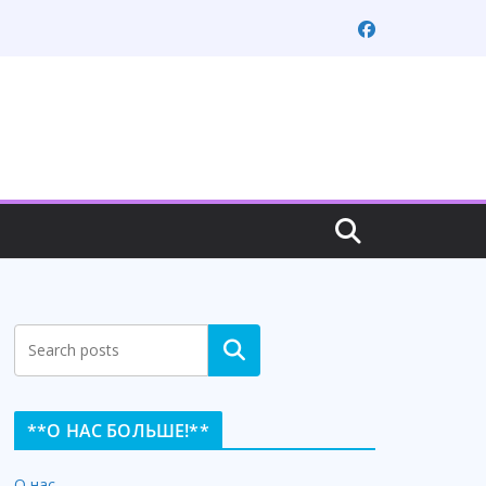
Search
**О НАС БОЛЬШЕ!**
О нас