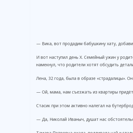
— Вика, вот продадим бабушкину хату, добави
И вот наступил день Х. Семейный ужин у роди
намекнул, что родители хотят обсудить детал
Лена, 32 года, была в образе «страдалицы». Он
— Ой, мама, нам съезжать из квартиры придётся
Стасик при этом активно налегал на бутерброд
— Да, Николай Иваныч, душат нас обстоятельс
Тамара Петровна охала, подливала чай и глад