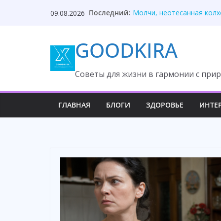
Skip
Свекровь унизила невестк
Последний:
09.08.2026
Молчи, неотесанная колх
to
Никаких личных денег — 
content
Я бизнесмен, привык к ро
GOODKIRA
Муж ушёл к городской кр
Cоветы для жизни в гармонии с прир
ГЛАВНАЯ
БЛОГИ
ЗДОРОВЬЕ
ИНТЕ