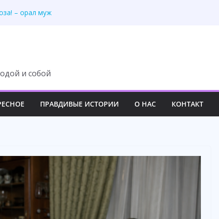
у, но потеряла всё
оза! – орал муж
всё в общий
скоши»: 55-летний
асавице, но пожалел
одой и собой
РЕСНОЕ
ПРАВДИВЫЕ ИСТОРИИ
О НАС
КОНТАКТ