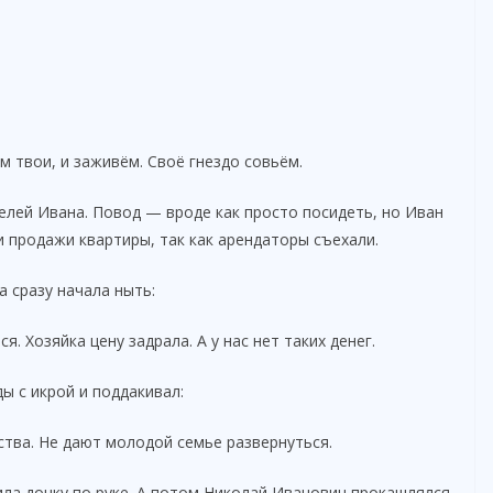
м твои, и заживём. Своё гнездо совьём.
телей Ивана. Повод — вроде как просто посидеть, но Иван
и продажи квартиры, так как арендаторы съехали.
а сразу начала ныть:
. Хозяйка цену задрала. А у нас нет таких денег.
ы с икрой и поддакивал:
тва. Не дают молодой семье развернуться.
ила дочку по руке. А потом Николай Иванович прокашлялся