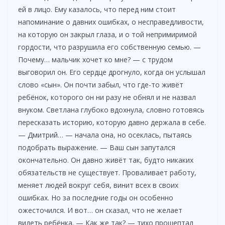
ей в лицо. Ему казалось, что перед ним стоит
напоминание о давних ошибках, о несправедливости,
на которую он закрыл глаза, и о той непримиримой
гордости, что разрушила его собственную семью. —
Почему… мальчик хочет ко мне? — с трудом
выговорил он. Его сердце дрогнуло, когда он услышал
слово «сын». Он почти забыл, что где-то живёт
ребёнок, которого он ни разу не обнял и не назвал
внуком. Светлана глубоко вдохнула, словно готовясь
пересказать историю, которую давно держала в себе.
— Дмитрий… — начала она, но осеклась, пытаясь
подобрать выражение. — Ваш сын запутался
окончательно. Он давно живёт так, будто никаких
обязательств не существует. Проваливает работу,
меняет людей вокруг себя, винит всех в своих
ошибках. Но за последние годы он особенно
ожесточился. И вот… он сказал, что не желает
видеть ребёнка. — Как же так? — тихо прошептал