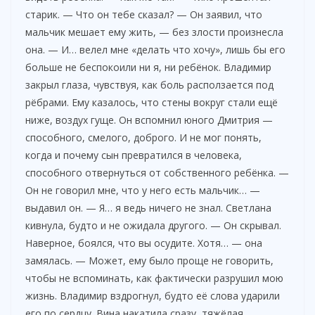
старик. — Что он тебе сказал? — Он заявил, что
мальчик мешает ему жить, — без злости произнесла
она. — И… велел мне «делать что хочу», лишь бы его
больше не беспокоили ни я, ни ребёнок. Владимир
закрыл глаза, чувствуя, как боль расползается под
рёбрами. Ему казалось, что стены вокруг стали ещё
ниже, воздух гуще. Он вспомнил юного Дмитрия —
способного, смелого, доброго. И не мог понять,
когда и почему сын превратился в человека,
способного отвернуться от собственного ребёнка. —
Он не говорил мне, что у него есть мальчик… —
выдавил он. — Я… я ведь ничего не знал. Светлана
кивнула, будто и не ожидала другого. — Он скрывал.
Наверное, боялся, что вы осудите. Хотя… — она
замялась. — Может, ему было проще не говорить,
чтобы не вспоминать, как фактически разрушил мою
жизнь. Владимир вздрогнул, будто её слова ударили
его по сердцу. Вина накатила сразу, тяжёлая,