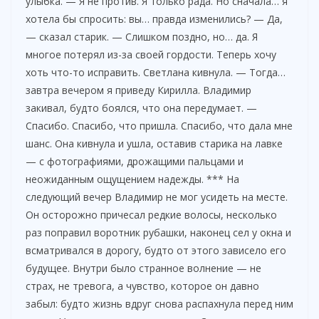
улыбка. — Я не против. Я только рада. Но сначала… я
хотела бы спросить: вы… правда изменились? — Да,
— сказал старик. — Слишком поздно, но… да. Я
многое потерял из-за своей гордости. Теперь хочу
хоть что-то исправить. Светлана кивнула. — Тогда…
завтра вечером я приведу Кирилла. Владимир
закивал, будто боялся, что она передумает. —
Спасибо. Спасибо, что пришла. Спасибо, что дала мне
шанс. Она кивнула и ушла, оставив старика на лавке
— с фотографиями, дрожащими пальцами и
неожиданным ощущением надежды. *** На
следующий вечер Владимир не мог усидеть на месте.
Он осторожно причесал редкие волосы, несколько
раз поправил воротник рубашки, наконец сел у окна и
всматривался в дорогу, будто от этого зависело его
будущее. Внутри было странное волнение — не
страх, не тревога, а чувство, которое он давно
забыл: будто жизнь вдруг снова распахнула перед ним