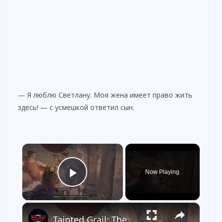
— Я люблю Светлану. Моя жена имеет право жить
здесь! — с усмешкой ответил сын.
×
Now Playing
Play Video
×
Tainted Grail: The Fall of Avalon - Minher Rites: Talk To Neante About The Corrupted Temple Gameplay