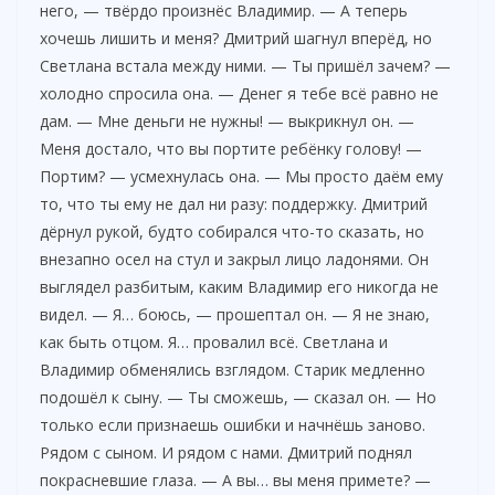
него, — твёрдо произнёс Владимир. — А теперь
хочешь лишить и меня? Дмитрий шагнул вперёд, но
Светлана встала между ними. — Ты пришёл зачем? —
холодно спросила она. — Денег я тебе всё равно не
дам. — Мне деньги не нужны! — выкрикнул он. —
Меня достало, что вы портите ребёнку голову! —
Портим? — усмехнулась она. — Мы просто даём ему
то, что ты ему не дал ни разу: поддержку. Дмитрий
дёрнул рукой, будто собирался что-то сказать, но
внезапно осел на стул и закрыл лицо ладонями. Он
выглядел разбитым, каким Владимир его никогда не
видел. — Я… боюсь, — прошептал он. — Я не знаю,
как быть отцом. Я… провалил всё. Светлана и
Владимир обменялись взглядом. Старик медленно
подошёл к сыну. — Ты сможешь, — сказал он. — Но
только если признаешь ошибки и начнёшь заново.
Рядом с сыном. И рядом с нами. Дмитрий поднял
покрасневшие глаза. — А вы… вы меня примете? —