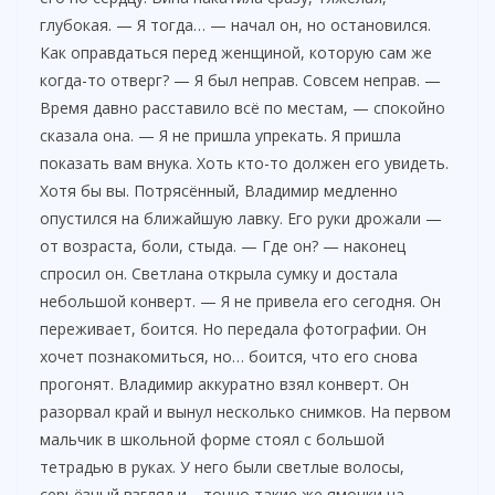
глубокая. — Я тогда… — начал он, но остановился.
Как оправдаться перед женщиной, которую сам же
когда-то отверг? — Я был неправ. Совсем неправ. —
Время давно расставило всё по местам, — спокойно
сказала она. — Я не пришла упрекать. Я пришла
показать вам внука. Хоть кто-то должен его увидеть.
Хотя бы вы. Потрясённый, Владимир медленно
опустился на ближайшую лавку. Его руки дрожали —
от возраста, боли, стыда. — Где он? — наконец
спросил он. Светлана открыла сумку и достала
небольшой конверт. — Я не привела его сегодня. Он
переживает, боится. Но передала фотографии. Он
хочет познакомиться, но… боится, что его снова
прогонят. Владимир аккуратно взял конверт. Он
разорвал край и вынул несколько снимков. На первом
мальчик в школьной форме стоял с большой
тетрадью в руках. У него были светлые волосы,
серьёзный взгляд и… точно такие же ямочки на