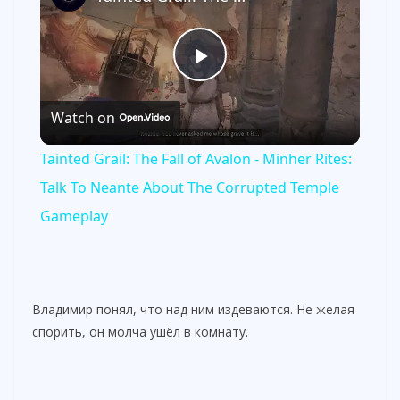
P
Watch on
l
Tainted Grail: The Fall of Avalon - Minher Rites:
a
Talk To Neante About The Corrupted Temple
Gameplay
y
V
Владимир понял, что над ним издеваются. Не желая
спорить, он молча ушёл в комнату.
i