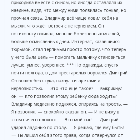
приходила вместе с сыном, но иногда оставляла их
наедине, видя, что между ними появилась тонкая, но
прочная связь. Владимир всё чаще ловил себя на
мысли, что ждёт встреч с нетерпением. Он
потихоньку оживал, меньше болезненных мыслей,
больше осмысленных дней. Интернат, казавшийся
тюрьмой, стал терпимым просто потому, что теперь
у него была цель — помогать мальчику становиться
лучше, умнее, увереннее. *** Но однажды, спустя
почти полгода, в дом престарелых ворвался Дмитрий.
Он вошёл без стука, пахнул сигаретами и
нервозностью. — Это что ещё такое? — выкрикнул
он. — Кто позволил этому ребенку сюда ходить?
Владимир медленно поднялся, опираясь на трость. —
Я позволил, — спокойно сказал он. — И не вижу в
этом ничего плохого. — Это мой сын! — Дмитрий
ударил ладонью по столу. — Я решаю, где ему быть!
— Ты лишил себя этого права, когда отвернулся от