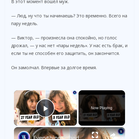
В этот момент вошёл муж.
— Люд, ну что ты начинаешь? Это временно. Всего на
пару недель.
— Виктор, — произнесла она спокойно, но голос
дрожал, — у нас нет «пары недель». У нас есть брак, и
если ты не способен его защитить, он закончится.
Он замолчал. Впервые за долгое время.
×
Now Playing
Play Video
×
Everything "Good American Family" Got Wrong About Natalia Grace