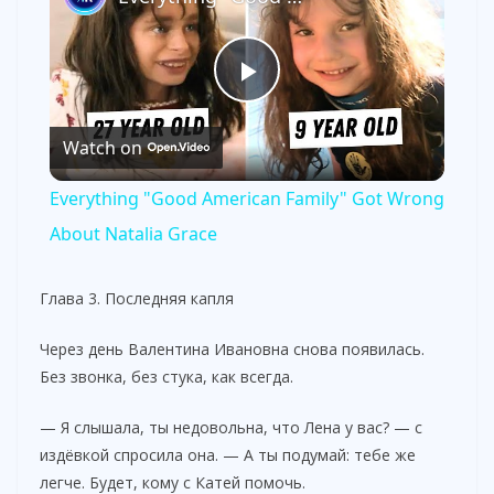
P
Watch on
l
Everything "Good American Family" Got Wrong
a
About Natalia Grace
y
Глава 3. Последняя капля
Через день Валентина Ивановна снова появилась.
V
Без звонка, без стука, как всегда.
i
— Я слышала, ты недовольна, что Лена у вас? — с
издёвкой спросила она. — А ты подумай: тебе же
легче. Будет, кому с Катей помочь.