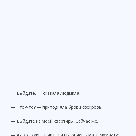
— Выйдите, — сказала Людмила.
— Что-что? — приподняла брови свекровь.
— Выйдите из моей квартиры. Сейчас же.
— Ах вот как! Значит, ты выгоняешь мать мужа? Вот