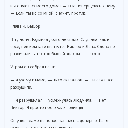
выгоняют из моего дома? — Она повернулась к нему.
— Если ты не со мной, значит, против.
Глава 4. Выбор
В ту ночь Людмила долго не спала. Слушала, как в
соседней комнате шепчутся Виктор и Лена. Слова не
различались, но тон был ей знаком — сговор.
Утром он собрал вещи.
— Я ухожу к маме, — тихо сказал он. — Ты сама всё
разрушила.
— Я разрушила? — усмехнулась Людмила. — Нет,
Виктор. Я просто поставила границы.
Он ушёл, даже не попрощавшись с дочерью. Катя
сидела на кровати и спрашивала: