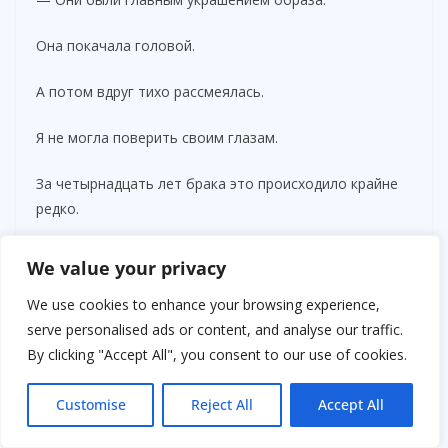
Она покачала головой.
А потом вдруг тихо рассмеялась.
Я не могла поверить своим глазам.
За четырнадцать лет брака это происходило крайне
редко.
Тем временем праздник продолжался.
We value your privacy
Звучали новые тосты.
We use cookies to enhance your browsing experience,
serve personalised ads or content, and analyse our traffic.
Подавали блюда.
By clicking "Accept All", you consent to our use of cookies.
Музыканты играли любимые песни Володи.
Customise
Reject All
Accept All
Гости танцевали.