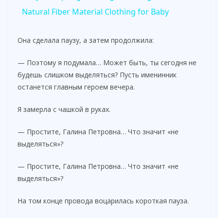
a
Natural Fiber Material Clothing for Baby
y
Она сделала паузу, а затем продолжила:
— Поэтому я подумала… Может быть, ты сегодня не
V
будешь слишком выделяться? Пусть именинник
останется главным героем вечера.
i
Я замерла с чашкой в руках.
d
— Простите, Галина Петровна… Что значит «не
выделяться»?
e
— Простите, Галина Петровна… Что значит «не
выделяться»?
o
На том конце провода воцарилась короткая пауза.