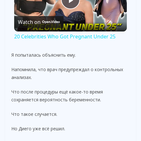
P
Watch on
l
20 Celebrities Who Got Pregnant Under 25
a
Я попыталась объяснить ему.
y
Напомнила, что врач предупреждал о контрольных
анализах.
V
Что после процедуры ещё какое-то время
сохраняется вероятность беременности.
i
Что такое случается.
d
Но Диего уже всё решил.