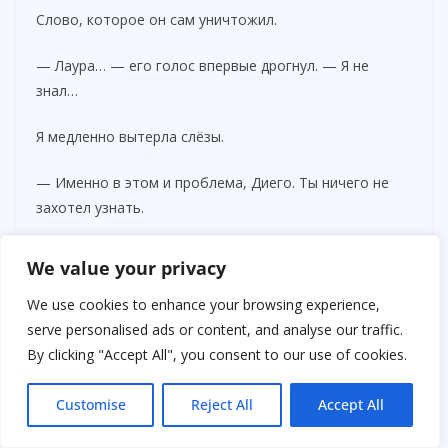
Слово, которое он сам уничтожил.
— Лаура… — его голос впервые дрогнул. — Я не
знал…
Я медленно вытерла слёзы.
— Именно в этом и проблема, Диего. Ты ничего не
захотел узнать.
Доктор Салинас тактично отвернулась к компьютеру,
We value your privacy
делая вид, что проверяет документы, хотя прекрасно
понимала: сейчас рушится не просто брак. Сейчас
We use cookies to enhance your browsing experience,
рушится вся ложь, на которой держался этот
serve personalised ads or content, and analyse our traffic.
человек.
By clicking "Accept All", you consent to our use of cookies.
Customise
Reject All
Accept All
ADVERTISEMENT