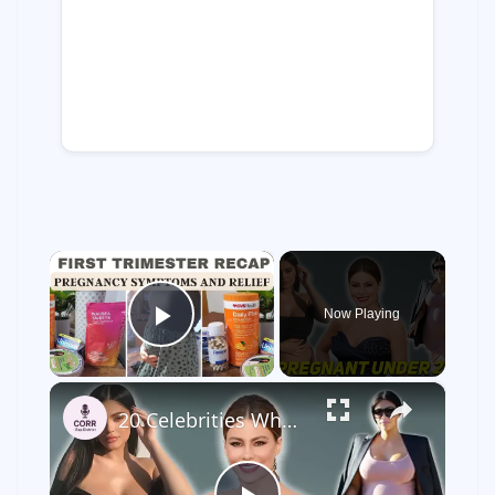
×
Now Playing
Play Video
×
20 Celebrities Who Got Pregnant Under 25