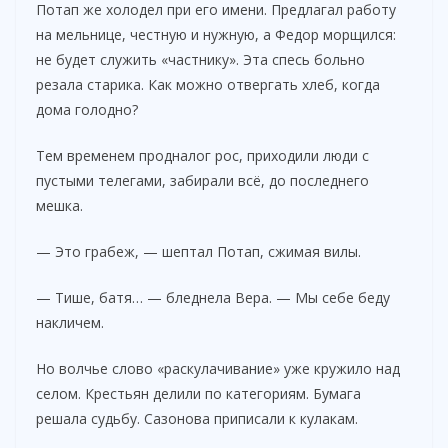
Потап же холодел при его имени. Предлагал работу
на мельнице, честную и нужную, а Федор морщился:
не будет служить «частнику». Эта спесь больно
резала старика. Как можно отвергать хлеб, когда
дома голодно?
Тем временем продналог рос, приходили люди с
пустыми телегами, забирали всё, до последнего
мешка.
— Это грабеж, — шептал Потап, сжимая вилы.
— Тише, батя… — бледнела Вера. — Мы себе беду
накличем.
Но волчье слово «раскулачивание» уже кружило над
селом. Крестьян делили по категориям. Бумага
решала судьбу. Сазонова приписали к кулакам.