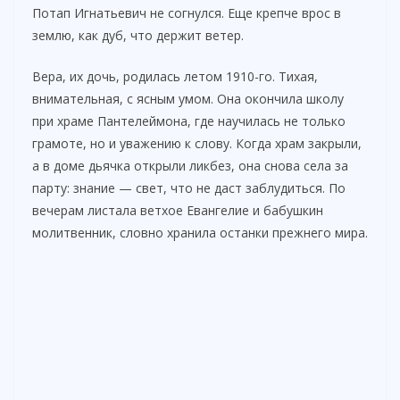
Потап Игнатьевич не согнулся. Еще крепче врос в
землю, как дуб, что держит ветер.
Вера, их дочь, родилась летом 1910-го. Тихая,
внимательная, с ясным умом. Она окончила школу
при храме Пантелеймона, где научилась не только
грамоте, но и уважению к слову. Когда храм закрыли,
а в доме дьячка открыли ликбез, она снова села за
парту: знание — свет, что не даст заблудиться. По
вечерам листала ветхое Евангелие и бабушкин
молитвенник, словно хранила останки прежнего мира.