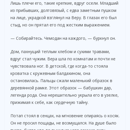
Лишь плечи его, такие крепкие, вдруг осели. Младший
из прибывших, долговязый, с едва заметным пушком
на лице, украдкой взглянул на Веру. В глазах его был
стыд, но он прятал его под жестким выражением.
— Собирайтесь. Чемодан на каждого, — буркнул он.
Дом, пахнущий теплым хлебом и сухими травами,
вдруг стал чужим. Вера шла по комнатам и почти не
чувствовала ног. В детской, где когда-то стояла
кроватка с кружевным балдахином, она
остановилась. Пальцы сжали маленький образок в
деревянной рамке. Этот образок — бабушкин дар,
легенда рода. Она нерешительно укрыла его в узелке,
прижимая к себе, как сердечную тайну.
Потап стоял в сенцах, на мгновение опираясь о косяк.
Он не просил пощады, не возмущался. На душе было