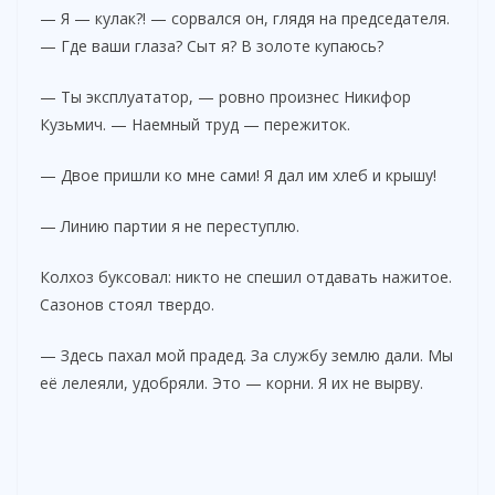
— Я — кулак?! — сорвался он, глядя на председателя.
— Где ваши глаза? Сыт я? В золоте купаюсь?
— Ты эксплуататор, — ровно произнес Никифор
Кузьмич. — Наемный труд — пережиток.
— Двое пришли ко мне сами! Я дал им хлеб и крышу!
— Линию партии я не переступлю.
Колхоз буксовал: никто не спешил отдавать нажитое.
Сазонов стоял твердо.
— Здесь пахал мой прадед. За службу землю дали. Мы
её лелеяли, удобряли. Это — корни. Я их не вырву.