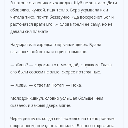
В вагоне становилось холодно. Шуб не хватало. Дети
сбивались кучкой, ищя тепло. Вера укрывала их и
читала тихо, почти беззвучно: «Да воскреснет Бог и
расточатся враги Его…». Слова грели ее саму, но не
давали сил плакать.
Надзиратели изредка открывали дверь. Вдали
слышался вой ветра и скрип тормозов.
— Живы? — спросил тот, молодой, с пушком. Глаза
его были совсем не злые, скорее потерянные.
— Живы, — ответил Потап. — Пока.
Молодой кивнул, словно услышал больше, чем
сказано, и закрыл дверь мягче.
Через дни пути, когда снег ложился на степь ровным
покрывалом, поезд остановился. Вагоны открылись.