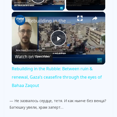
Play Video
×
Rebuilding in the Rubble: Between ruin & renewal, Gaza’s ceasefire through the eyes of Bahaa Zaqout
P
Watch on
l
Rebuilding in the Rubble: Between ruin &
a
renewal, Gaza’s ceasefire through the eyes of
Bahaa Zaqout
y
— Не зазвалось сердце, тетя. И как нынче без венца?
V
Батюшку увели, храм заперт…