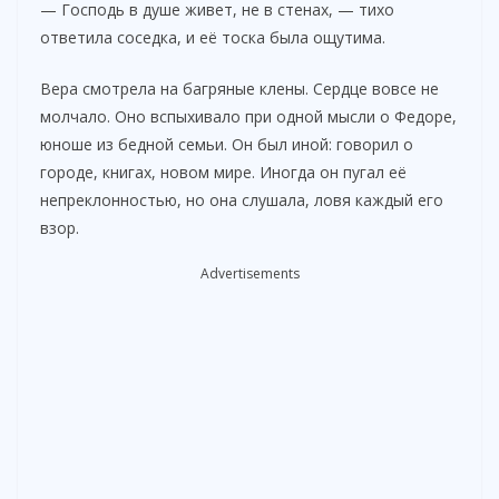
— Господь в душе живет, не в стенах, — тихо
i
ответила соседка, и её тоска была ощутима.
Вера смотрела на багряные клены. Сердце вовсе не
d
молчало. Оно вспыхивало при одной мысли о Федоре,
юноше из бедной семьи. Он был иной: говорил о
e
городе, книгах, новом мире. Иногда он пугал её
непреклонностью, но она слушала, ловя каждый его
o
взор.
Advertisements