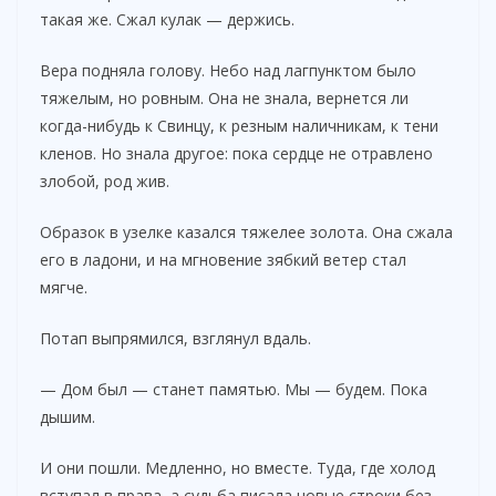
такая же. Сжал кулак — держись.
Вера подняла голову. Небо над лагпунктом было
тяжелым, но ровным. Она не знала, вернется ли
когда-нибудь к Свинцу, к резным наличникам, к тени
кленов. Но знала другое: пока сердце не отравлено
злобой, род жив.
Образок в узелке казался тяжелее золота. Она сжала
его в ладони, и на мгновение зябкий ветер стал
мягче.
Потап выпрямился, взглянул вдаль.
— Дом был — станет памятью. Мы — будем. Пока
дышим.
И они пошли. Медленно, но вместе. Туда, где холод
вступал в права, а судьба писала новые строки без