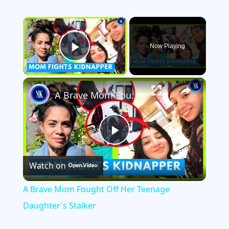
×
Now Playing
Play Video
×
A Brave Mom Fought Off Her Teenage Daughter's Stalker
P
Watch on
l
A Brave Mom Fought Off Her Teenage
a
Daughter's Stalker