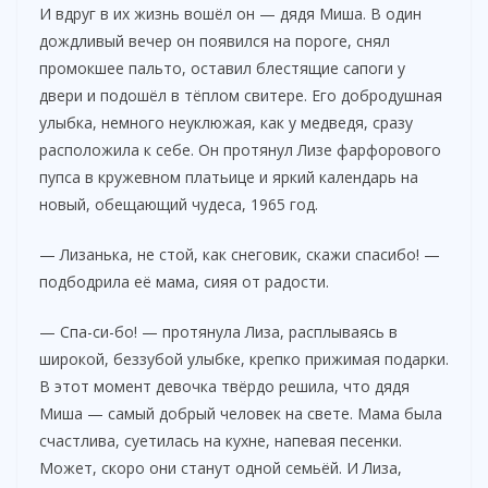
y
И вдруг в их жизнь вошёл он — дядя Миша. В один
дождливый вечер он появился на пороге, снял
промокшее пальто, оставил блестящие сапоги у
V
двери и подошёл в тёплом свитере. Его добродушная
улыбка, немного неуклюжая, как у медведя, сразу
i
расположила к себе. Он протянул Лизе фарфорового
пупса в кружевном платьице и яркий календарь на
новый, обещающий чудеса, 1965 год.
d
— Лизанька, не стой, как снеговик, скажи спасибо! —
e
подбодрила её мама, сияя от радости.
— Спа-си-бо! — протянула Лиза, расплываясь в
o
широкой, беззубой улыбке, крепко прижимая подарки.
В этот момент девочка твёрдо решила, что дядя
Миша — самый добрый человек на свете. Мама была
счастлива, суетилась на кухне, напевая песенки.
Может, скоро они станут одной семьёй. И Лиза,