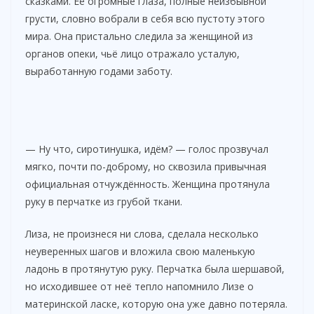
сказками. Её огромные глаза, полные неизбывной
грусти, словно вобрали в себя всю пустоту этого
мира. Она пристально следила за женщиной из
органов опеки, чьё лицо отражало усталую,
выработанную годами заботу.
— Ну что, сиротинушка, идём? — голос прозвучал
мягко, почти по-доброму, но сквозила привычная
официальная отчуждённость. Женщина протянула
руку в перчатке из грубой ткани.
Лиза, не произнеся ни слова, сделала несколько
неуверенных шагов и вложила свою маленькую
ладонь в протянутую руку. Перчатка была шершавой,
но исходившее от неё тепло напомнило Лизе о
материнской ласке, которую она уже давно потеряла.