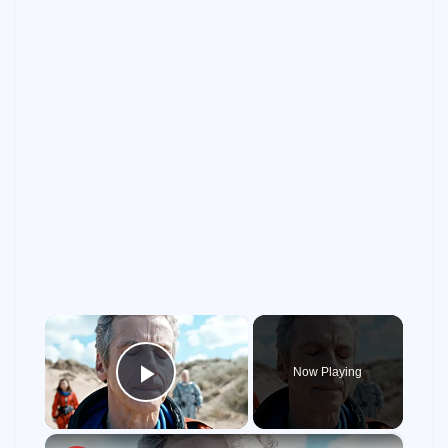
×
Now Playing
Play Video
×