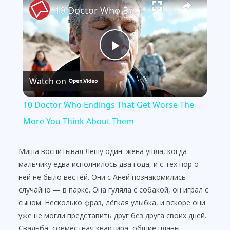
10 Doctor Who Endings That Get Worse The More You Think About Them
P
Watch on
l
10 Doctor Who Endings That Get Worse The
a
More You Think About Them
y
Миша воспитывал Лёшу один: жена ушла, когда
мальчику едва исполнилось два года, и с тех пор о
ней не было вестей. Они с Аней познакомились
V
случайно — в парке. Она гуляла с собакой, он играл с
сыном. Несколько фраз, лёгкая улыбка, и вскоре они
i
уже не могли представить друг без друга своих дней.
Свадьба, совместная квартира, общие планы…