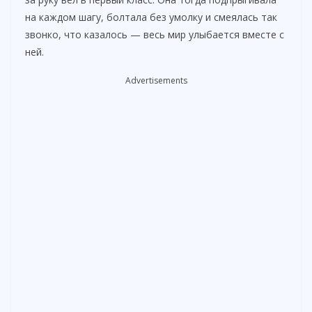
на каждом шагу, болтала без умолку и смеялась так
i
звонко, что казалось — весь мир улыбается вместе с
ней.
d
Advertisements
e
o