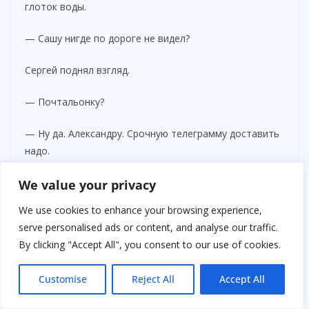
глоток воды.
— Сашу нигде по дороге не видел?
Сергей поднял взгляд.
— Почтальонку?
— Ну да. Александру. Срочную телеграмму доставить
надо.
— Видел, — кивнул он. — Колесо проколола. Хотел
We value your privacy
помочь, а она чуть не съела меня.
We use cookies to enhance your browsing experience,
serve personalised ads or content, and analyse our traffic.
Женщина всплеснула руками.
By clicking "Accept All", you consent to our use of cookies.
— Ох, дурачок…
Customise
Reject All
Accept All
— Это ещё почему?