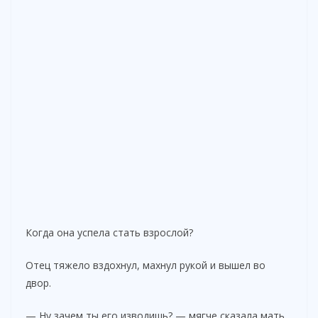
Когда она успела стать взрослой?
Отец тяжело вздохнул, махнул рукой и вышел во
двор.
— Ну зачем ты его изводишь? — мягче сказала мать,