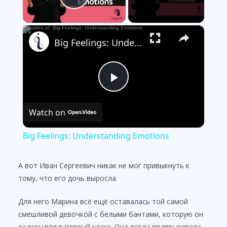
Play Video
×
Big Feelings: Understanding Emotions
P
Watch on
l
Big Feelings: Understanding Emotions
a
А вот Иван Сергеевич никак не мог привыкнуть к
тому, что его дочь выросла.
y
Для него Марина всё ещё оставалась той самой
V
смешливой девочкой с белыми бантами, которую он
за руку вёл в первый класс. Она тогда подпрыгивала