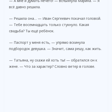
— А мне и думать нечего! — вспыхнула Марина. — Я
всё давно решила.
— Решила она… — Иван Сергеевич покачал головой.
— Тебе восемнадцать только стукнуло. Какая
свадьба? Ты ещё ребёнок.
— Паспорт у меня есть, — упрямо вскинула
подбородок девушка. — Значит, сама решу, как жить.
— Татьяна, ну скажи ей хоть ты! — обратился он к
жене. — Что за характер? Словно ветер в голове.