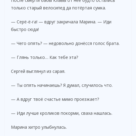
После смерти бабы Клавы от неё будто остались
только старый велосипед да потёртая сумка.
— Серё-ё-га! — вдруг закричала Марина. — Иди
быстро сюда!
— Чего опять? — недовольно донёсся голос брата.
— Глянь только… Как тебе эта?
Сергей выглянул из сарая.
— Ты опять начинаешь? Я думал, случилось что.
— А вдруг твоё счастье мимо проезжает?
— Иди лучше кроликов покорми, сваха нашлась.
Марина хитро улыбнулась.