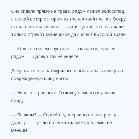
Она сидела прямо на траве, рядом лежал велосипед,
а лёгкий ветер осторожно трепал край платка. Вокруг
стояла летняя тишина — такая густая, что слышался
только стрёкот кузнечиков да шелест высокой травы.
— Колесо совсем спустило, — сказал он, присев
рядом. — Далеко так не уйдёте.
Девушка слегка нахмурилась и попыталась прикрыть
повреждённую шину ногой.
— Ничего страшного. Отдохну немного и дальше
пойду.
— Пешком? — Сергей недоверчиво посмотрел на
дорогу. — Тут до посёлка километров семь, не
меньше.