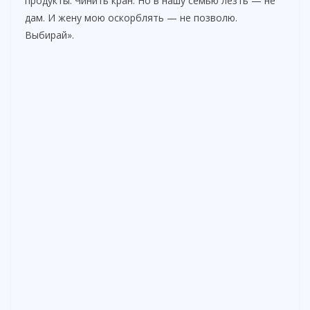
продукты. Чинить кран. Но в нашу семью лезть — не
дам. И жену мою оскорблять — не позволю.
Выбирай».