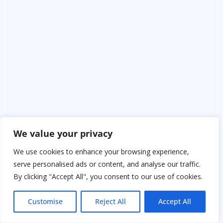
We value your privacy
We use cookies to enhance your browsing experience,
serve personalised ads or content, and analyse our traffic.
By clicking "Accept All", you consent to our use of cookies.
Марина незаметно положила руку ему на колено под
столом. Он накрыл её своей.
Customise
Reject All
Accept All
А Анна Петровна, помешивая борщ, вдруг сказала:
«Знаете что, дети… А платье у тебя, Маринка,