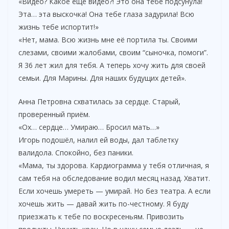
«Видео? Какое ещё видео?! Это она тебе подсунула!
Эта… эта выскочка! Она тебе глаза задурила! Всю
жизнь тебе испортит!»
«Нет, мама. Всю жизнь мне её портила ты. Своими
слезами, своими жалобами, своим “сыночка, помоги”.
Я 36 лет жил для тебя. А теперь хочу жить для своей
семьи. Для Марины. Для наших будущих детей».
Анна Петровна схватилась за сердце. Старый,
проверенный приём.
«Ох… сердце… Умираю… Бросил мать…»
Игорь подошёл, налил ей воды, дал таблетку
валидола. Спокойно, без паники.
«Мама, ты здорова. Кардиограмма у тебя отличная, я
сам тебя на обследование водил месяц назад. Хватит.
Если хочешь умереть — умирай. Но без театра. А если
хочешь жить — давай жить по-честному. Я буду
приезжать к тебе по воскресеньям. Привозить