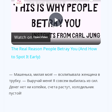
The Real Reason People Betray You (And How to Spot It Early)
P
Watch on
l
The Real Reason People Betray You (And How
a
to Spot It Early)
y
— Машенька, милая моя! — всхлипывала женщина в
трубку. — Выручай меня! Я совсем выбилась из сил.
V
Денег нет ни копейки, счета растут, холодильник
пустой!
i