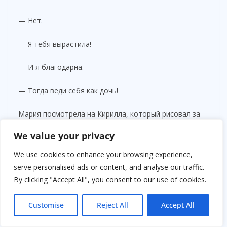
— Нет.
— Я тебя вырастила!
— И я благодарна.
— Тогда веди себя как дочь!
Мария посмотрела на Кирилла, который рисовал за
столом.
We value your privacy
— Именно поэтому я наконец начала вести себя как
We use cookies to enhance your browsing experience,
мать.
serve personalised ads or content, and analyse our traffic.
By clicking "Accept All", you consent to our use of cookies.
После этих слов она закончила разговор.
Customise
Reject All
Accept All
Руки дрожали.