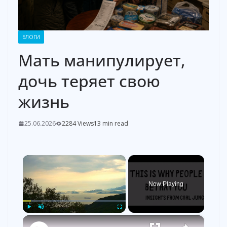
БЛОГИ
Мать манипулирует,
дочь теряет свою
жизнь
25.06.2026
2284 Views
13 min read
×
Now Playing
×
Play
Unmute
Fullscreen