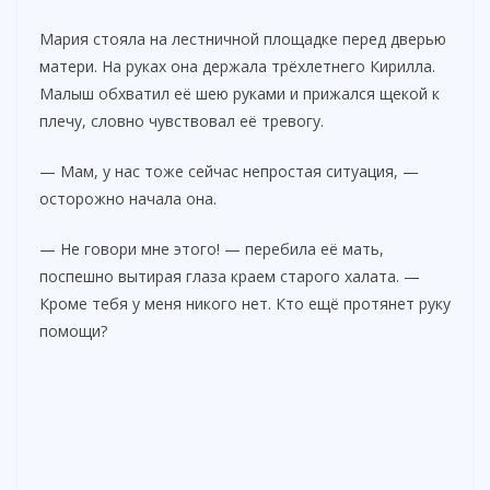
d
Мария стояла на лестничной площадке перед дверью
матери. На руках она держала трёхлетнего Кирилла.
e
Малыш обхватил её шею руками и прижался щекой к
плечу, словно чувствовал её тревогу.
o
— Мам, у нас тоже сейчас непростая ситуация, —
осторожно начала она.
— Не говори мне этого! — перебила её мать,
поспешно вытирая глаза краем старого халата. —
Кроме тебя у меня никого нет. Кто ещё протянет руку
помощи?