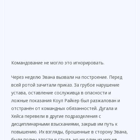
Командование не могло это игнорировать.
Через неделю Эвана вызвали на построение. Перед
всей ротой зачитали приказ. За грубое нарушение
устава, оставление сослуживца в опасности и
ложные показания Коул Райкер был разжалован и
отстранён от командных обязанностей. Дугала и
Хейса перевели в другие подразделения с
дисциплинарными взысканиями, закрыв им путь к
повышению. Их взгляды, брошенные в сторону Эвана,
были полны злости и стыда, но ни один из них не