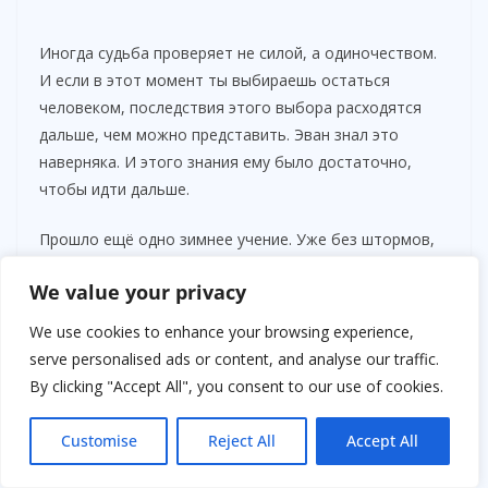
Иногда судьба проверяет не силой, а одиночеством.
И если в этот момент ты выбираешь остаться
человеком, последствия этого выбора расходятся
дальше, чем можно представить. Эван знал это
наверняка. И этого знания ему было достаточно,
чтобы идти дальше.
Прошло ещё одно зимнее учение. Уже без штормов,
но с тем же холодом, который не прощает
We value your privacy
самоуверенности. Эван наблюдал со стороны, как его
подопечные готовят маршрут, сверяют координаты,
We use cookies to enhance your browsing experience,
проверяют друг друга перед выходом. В этих мелочах
serve personalised ads or content, and analyse our traffic.
он видел отражение того, ради чего согласился
By clicking "Accept All", you consent to our use of cookies.
остаться инструктором. Не ради приказов и отчётов,
а ради привычки не оставлять.
Customise
Reject All
Accept All
После занятий к нему подошёл молодой сержант,