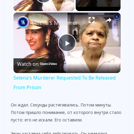
Play Video
×
Selena's Murderer Requested To Be Released From Prison
P
Watch on
l
Selena's Murderer Requested To Be Released
a
From Prison
y
Он ждал. Секунды растягивались. Потом минуты.
Потом пришло понимание, от которого внутри стало
пусто: его не искали. Его оставили.
V
Эван заставил себя действовать. Он замедлил