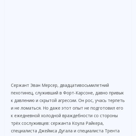
Сержант Эван Мерсер, двадцативосьмилетний
пехотинец, служивший в Форт-Карсоне, давно привык
к давлению и скрытой агрессии. Он рос, учась терпеть
и не ломаться. Но даже этот опыт не подготовил его
к ежедневной холодной враждебности со стороны
трёх сослуживцев: сержанта Коула Райкера,
специалиста Джеймса Дугала и специалиста Трента