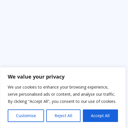
We value your privacy
Однажды пришла девушка, Лера. Терапевт. Ошиблась
с дозировкой у пожилого пациента. Он умер. Её
We use cookies to enhance your browsing experience,
уволили, завели дело. Глаза пустые.
serve personalised ads or content, and analyse our traffic.
«Я больше не смогу, — сказала она. — Руки трясутся».
By clicking "Accept All", you consent to our use of cookies.
Я посадил её рядом. Дал ей свою отцовскую ручку.
«Держи. Она пишет, даже если её роняли. Ты тоже
Customise
Reject All
Accept All
будешь писать. Только не отказы от профессии. А