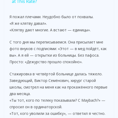
a
at This Rate?
y
Я пожал плечами. Неудобно было от похвалы.
«Я же клятву давал».
«Клятву дают многие. А встают — единицы».
V
С того дня мы переписываемся. Она присылает мне
i
фото внуков с подписями: «Этот — в мед пойдёт, как
вы». А я ей — открытки из больницы. Без пафоса.
Просто: «Дежурство прошло спокойно».
d
Стажировка в четвёртой больнице далась тяжело.
e
Заведующий, Виктор Семёнович, хирург старой
школы, смотрел на меня как на прокажённого первые
два месяца.
o
«Ты тот, кого по телеку показывали? С Maybach?» —
спросил он в ординаторской.
«Тот, кого уволили за ошибку», — ответил я честно.