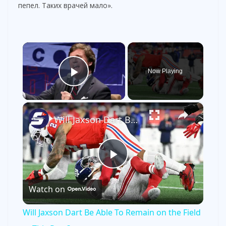
пепел. Таких врачей мало».
×
Now Playing
Play Video
×
Will Jaxson Dart Be Able To Remain on the Field at This Rate?
P
Watch on
l
Will Jaxson Dart Be Able To Remain on the Field