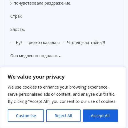
Я почувствовала раздражение.
Страх.
Злость.
— Ну? — резко сказала я. — Что ещё за тайны?!
Она медленно поднялась.
Руки дрожали.
We value your privacy
Будто собиралась с силами.
We use cookies to enhance your browsing experience,
serve personalised ads or content, and analyse our traffic.
— Я хотела сказать раньше…
By clicking "Accept All", you consent to our use of cookies.
Голос сорвался.
Customise
Reject All
Accept All
— Но он просил подождать.