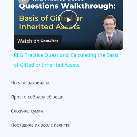
P
Watch on
l
REG Practice Questions: Calculating the Basis
a
of Gifted or Inherited Assets
y
Но я не закричала.
Просто собрала её вещи.
V
Сложила сумки.
i
Поставила их возле калитки.