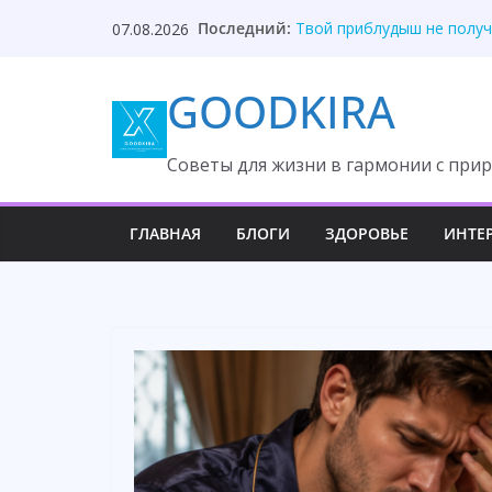
Skip
После унижения невестка
Последний:
07.08.2026
Твой приблудыш не получ
to
Они забыли, кто оплатил
content
Один торт изменил судьб
GOODKIRA
Она ждала измену, но вс
Cоветы для жизни в гармонии с прир
ГЛАВНАЯ
БЛОГИ
ЗДОРОВЬЕ
ИНТЕ