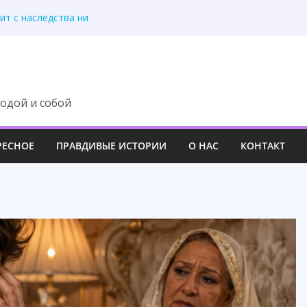
 изменила свою жизнь
ит с наследства ни
 роскошный вечер
у семьи навсегда
третила правду
одой и собой
РЕСНОЕ
ПРАВДИВЫЕ ИСТОРИИ
О НАС
КОНТАКТ