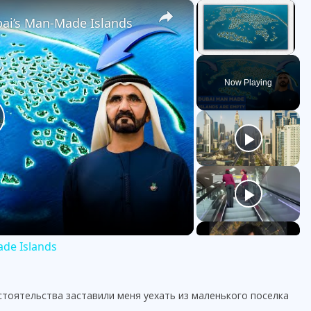
×
×
bai’s Man-Made Islands
Unmute
Now Playing
ade Islands
тоятельства заставили меня уехать из маленького поселка