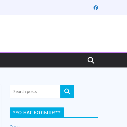
Search
**О НАС БОЛЬШЕ!**
О нас