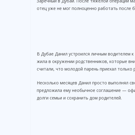
Заречный в Дубай. После тяжёлой операции ма
отец уже не мог полноценно работать после 
i
d
e
В Дубае Данил устроился личным водителем к
жила в окружении родственников, которые вн
o
считали, что молодой парень приехал только р
Несколько месяцев Данил просто выполнял св
предложила ему необычное соглашение — офиц
долги семьи и сохранить дом родителей.