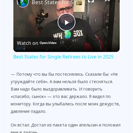
Best States for Single Retirees to Live in 2025
P
Watch on
l
Best States for Single Retirees to Live in 2025
a
— Потому что вы бы постеснялись. Сказали бы: «Не
утруждайте себя». А вам нельзя было стесняться.
y
Вам надо было выздоравливать. И говорить
«спасибо, сынок» — это вас держало. Я видел по
V
монитору. Когда вы улыбались после моих дежурств,
давление падало.
i
Он встал. Достал из пакета один апельсин и положил
мне в ладонь.