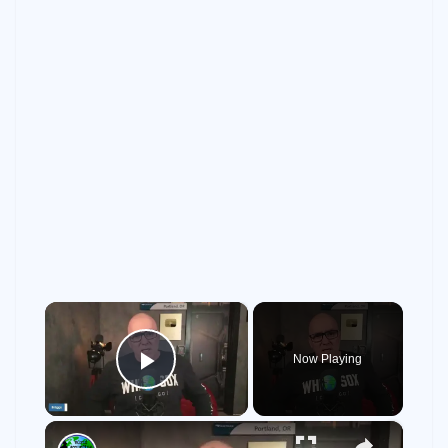
×
Now Playing
Play Video
×