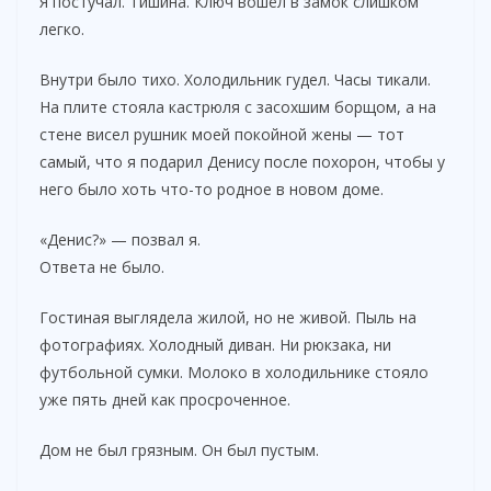
Я постучал. Тишина. Ключ вошёл в замок слишком
легко.
i
Внутри было тихо. Холодильник гудел. Часы тикали.
На плите стояла кастрюля с засохшим борщом, а на
d
стене висел рушник моей покойной жены — тот
самый, что я подарил Денису после похорон, чтобы у
e
него было хоть что-то родное в новом доме.
«Денис?» — позвал я.
o
Ответа не было.
Гостиная выглядела жилой, но не живой. Пыль на
фотографиях. Холодный диван. Ни рюкзака, ни
футбольной сумки. Молоко в холодильнике стояло
уже пять дней как просроченное.
Дом не был грязным. Он был пустым.