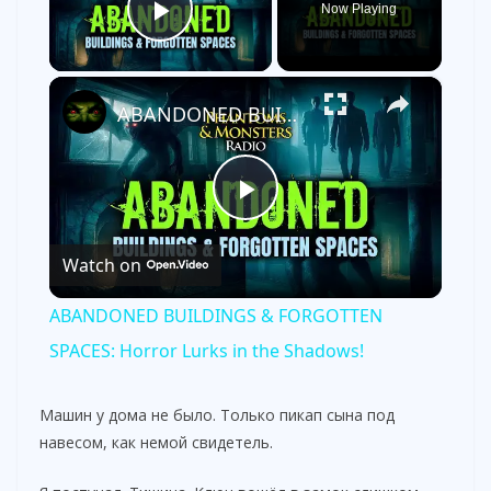
Now Playing
Play Video
×
ABANDONED BUILDINGS & FORGOTTEN SPACES: Horror Lurks in the Shadows!
P
Watch on
l
ABANDONED BUILDINGS & FORGOTTEN
a
SPACES: Horror Lurks in the Shadows!
y
Машин у дома не было. Только пикап сына под
навесом, как немой свидетель.
V