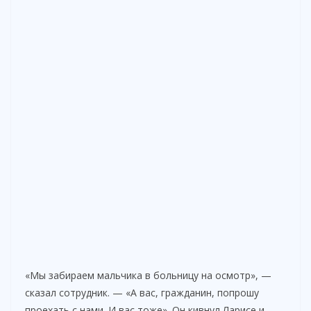
«Мы забираем мальчика в больницу на осмотр», —
сказал сотрудник. — «А вас, гражданин, попрошу
проехать с нами. И вас тоже». Он кивнул Ларисе и