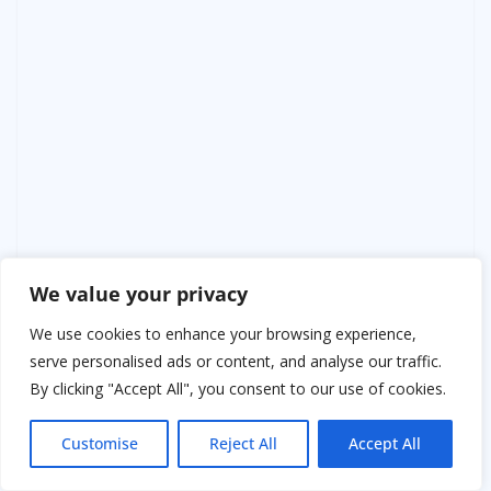
We value your privacy
«А ты поверила?»
We use cookies to enhance your browsing experience,
«Я… я не знала, во что верить. Я любила его, папа. И
serve personalised ads or content, and analyse our traffic.
думала, что справлюсь. Думала, что Денис
By clicking "Accept All", you consent to our use of cookies.
преувеличивает».
Customise
Reject All
Accept All
Я не ударил её. Не закричал. Просто сказал: «Любовь
не закрывает детей в комнате, Лариса. Любовь