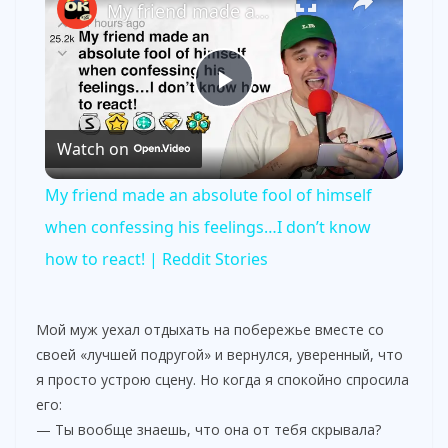
My friend made an absolute fool of himself when confessing his feelings…I don’t know how to react! | Reddit Stories
P
Watch on
l
My friend made an absolute fool of himself
a
when confessing his feelings…I don’t know
how to react! | Reddit Stories
y
Мой муж уехал отдыхать на побережье вместе со
V
своей «лучшей подругой» и вернулся, уверенный, что
я просто устрою сцену. Но когда я спокойно спросила
i
его:
— Ты вообще знаешь, что она от тебя скрывала?