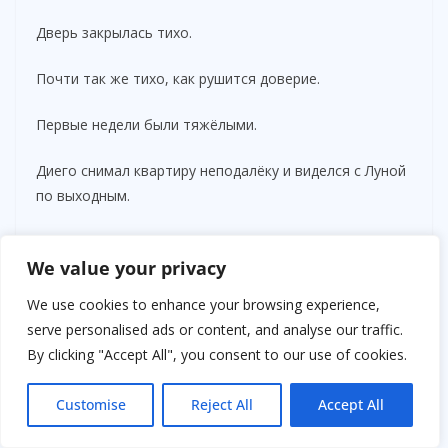
Дверь закрылась тихо.
Почти так же тихо, как рушится доверие.
Первые недели были тяжёлыми.
Диего снимал квартиру неподалёку и виделся с Луной
по выходным.
Камила несколько раз пыталась мне написать.
We value your privacy
Я не ответила ни разу.
We use cookies to enhance your browsing experience,
serve personalised ads or content, and analyse our traffic.
Некоторые разговоры не меняют ничего.
By clicking "Accept All", you consent to our use of cookies.
Я занялась собой.
Customise
Reject All
Accept All
Снова начала нормально спать.