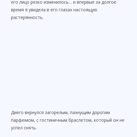
его лицо резко изменилось… и впервые за долгое
d
время я увидела в его глазах настоящую
растерянность.
e
o
Диего вернулся загорелым, пахнущим дорогим
парфюмом, с гостиничным браслетом, который он не
успел снять.