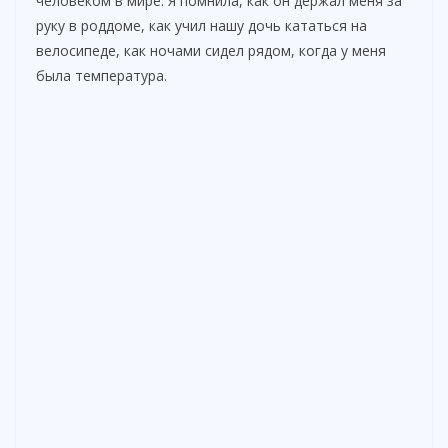
человеком в мире. Я помнила, как он держал меня за
руку в роддоме, как учил нашу дочь кататься на
велосипеде, как ночами сидел рядом, когда у меня
была температура.