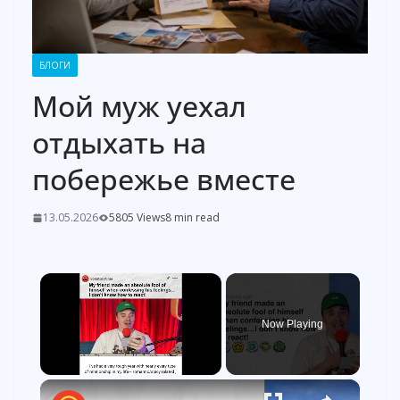
БЛОГИ
Мой муж уехал
отдыхать на
побережье вместе
13.05.2026
5805 Views
8 min read
×
Now Playing
×
Unmute