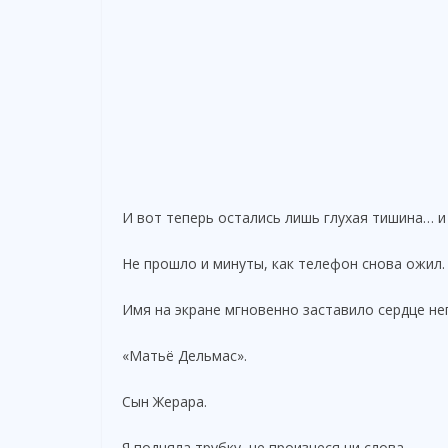
И вот теперь остались лишь глухая тишина… и
Не прошло и минуты, как телефон снова ожил.
Имя на экране мгновенно заставило сердце не
«Матьё Дельмас».
Сын Жерара.
Я подняла трубку, не произнеся ни слова.