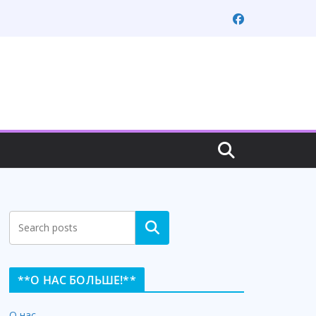
Search
**О НАС БОЛЬШЕ!**
О нас