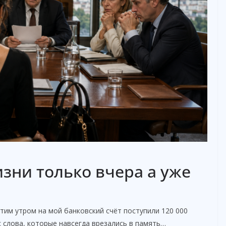
зни только вчера а уже
тим утром на мой банковский счёт поступили 120 000
с слова, которые навсегда врезались в память…