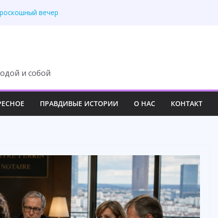
ит с наследства ни
 роскошный вечер
у семьи навсегда
третила правду
 изменила свою жизнь
одой и собой
РЕСНОЕ
ПРАВДИВЫЕ ИСТОРИИ
О НАС
КОНТАКТ