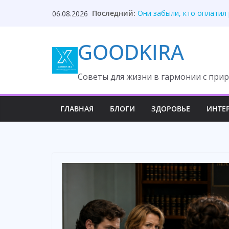
Skip
Последний:
Твой приблудыш не получ
06.08.2026
to
Они забыли, кто оплатил
Один торт изменил судьб
content
GOODKIRA
Она ждала измену, но вс
После унижения невестка
Cоветы для жизни в гармонии с прир
ГЛАВНАЯ
БЛОГИ
ЗДОРОВЬЕ
ИНТЕ