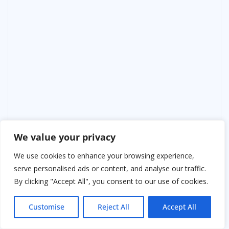
We value your privacy
Камилла схватила меня за руку.
We use cookies to enhance your browsing experience,
serve personalised ads or content, and analyse our traffic.
Её ладонь была ледяной.
By clicking "Accept All", you consent to our use of cookies.
— Мама… пожалуйста… — прошептала она. — Не
Customise
Reject All
Accept All
спорь. Просто иди за мной.