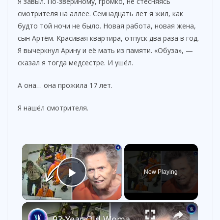
Я завыл. По-звериному, громко, не стесняясь
смотрителя на аллее. Семнадцать лет я жил, как
будто той ночи не было. Новая работа, новая жена,
сын Артём. Красивая квартира, отпуск два раза в год.
Я вычеркнул Арину и её мать из памяти. «Обуза», —
сказал я тогда медсестре. И ушёл.
А она… она прожила 17 лет.
Я нашёл смотрителя.
×
Now Playing
Play Video
×
92-Year-Old Woman Kills Son For Putting Her In Care Home