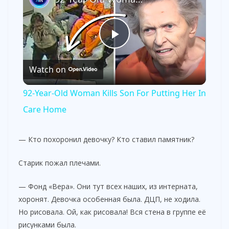
P
Watch on
l
92-Year-Old Woman Kills Son For Putting Her In
a
Care Home
y
— Кто похоронил девочку? Кто ставил памятник?
Старик пожал плечами.
V
— Фонд «Вера». Они тут всех наших, из интерната,
i
хоронят. Девочка особенная была. ДЦП, не ходила.
Но рисовала. Ой, как рисовала! Вся стена в группе её
рисунками была.