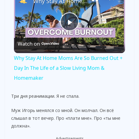
Why Stay At Home Moms Are So Burned Out + Day In The Life of a Slow Living Mom & Homemaker
P
Watch on
l
Why Stay At Home Moms Are So Burned Out +
a
Day In The Life of a Slow Living Mom &
Homemaker
y
Три дня реанимации. Я не спала.
V
Муж Игорь менялся со мной. Он молчал. Он всё
слышал в тот вечер. Про «плати мне». Про «ты мне
i
должна».
Advertisements