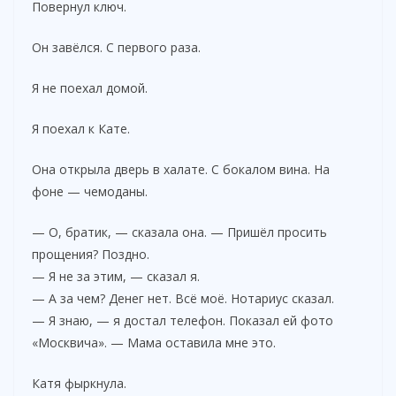
Повернул ключ.
Он завёлся. С первого раза.
Я не поехал домой.
Я поехал к Кате.
Она открыла дверь в халате. С бокалом вина. На
фоне — чемоданы.
— О, братик, — сказала она. — Пришёл просить
прощения? Поздно.
— Я не за этим, — сказал я.
— А за чем? Денег нет. Всё моё. Нотариус сказал.
— Я знаю, — я достал телефон. Показал ей фото
«Москвича». — Мама оставила мне это.
Катя фыркнула.