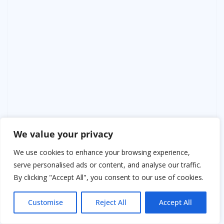
We value your privacy
We use cookies to enhance your browsing experience,
serve personalised ads or content, and analyse our traffic.
Я завёл машину.
By clicking "Accept All", you consent to our use of cookies.
И поехал. Жить.
Customise
Reject All
Accept All
Потому что настоящее наследство мамы было не в