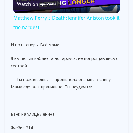
Watch on
l
Matthew Perry's Death: Jennifer Aniston took it
a
the hardest
y
И вот теперь. Всё маме.
Я вышел из кабинета нотариуса, не попрощавшись с
V
сестрой.
i
— Ты пожалеешь, — прошипела она мне в спину. —
Мама сделала правильно. Ты неудачник.
d
Банк на улице Ленина.
e
Ячейка 214.