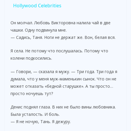
a
Hollywood Celebrities
y
Он молчал. Любовь Викторовна налила чай в две
чашки. Одну подвинула мне.
— Садись, Таня. Ноги не держат же. Вон, белая вся.
V
Я села. Не потому что послушалась. Потому что
i
колени подкосились.
— Говори, — сказала я мужу. — Три года. Три года я
d
думала, что у меня муж-маменькин сынок. Что он не
может отказать «бедной старушке». А ты просто…
e
просто ночуешь тут?
Денис поднял глаза. В них не было вины любовника.
o
Была усталость. И боль.
— Я не ночую, Тань. Я дежуру.