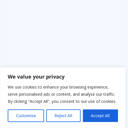
«Денис, сынок, если читаешь это в 35 — купи Тане те
We value your privacy
серёжки, на которые она смотрела в витрине. Она
стесняется просить».
We use cookies to enhance your browsing experience,
«Денис, если в 37 — своди её на море. Она любит
serve personalised ads or content, and analyse our traffic.
запах соли. А ты любишь, как она смеётся на волнах».
By clicking "Accept All", you consent to our use of cookies.
«Денис, если в 40 — прости меня за те три года. Я
знаю, как тебе было тяжело. Ты лучший сын. И
Customise
Reject All
Accept All
лучший муж».