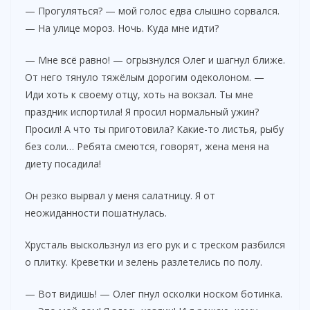
— Прогуляться? — мой голос едва слышно сорвался.
V
— На улице мороз. Ночь. Куда мне идти?
— Мне всё равно! — огрызнулся Олег и шагнул ближе.
i
От него тянуло тяжёлым дорогим одеколоном. —
Иди хоть к своему отцу, хоть на вокзал. Ты мне
d
праздник испортила! Я просил нормальный ужин?
Просил! А что ты приготовила? Какие-то листья, рыбу
без соли… Ребята смеются, говорят, жена меня на
e
диету посадила!
o
Он резко вырвал у меня салатницу. Я от
неожиданности пошатнулась.
Хрусталь выскользнул из его рук и с треском разбился
о плитку. Креветки и зелень разлетелись по полу.
— Вот видишь! — Олег пнул осколки носком ботинка.