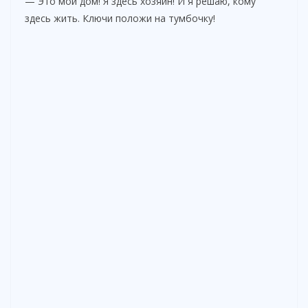
— Это мой дом! Я здесь хозяин! И я решаю, кому
здесь жить. Ключи положи на тумбочку!