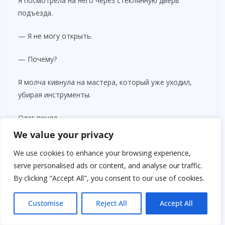
Я посмотрела на него через стеклянную дверь
подъезда.
— Я не могу открыть.
— Почему?
Я молча кивнула на мастера, который уже уходил,
убирая инструменты.
Олег понял.
We value your privacy
Он повернулся к отцу.
We use cookies to enhance your browsing experience,
— Дай ключи.
serve personalised ads or content, and analyse our traffic.
By clicking "Accept All", you consent to our use of cookies.
— Нет.
Customise
Reject All
Accept All
— Папа!