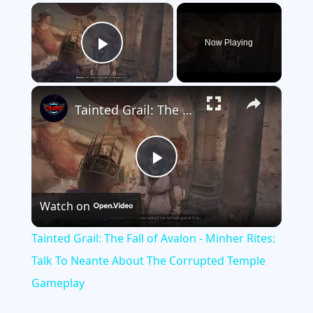
×
Now Playing
Play Video
×
Tainted Grail: The Fall of Avalon - Minher Rites: Talk To Neante About The Corrupted Temple Gameplay
P
Watch on
l
Tainted Grail: The Fall of Avalon - Minher Rites:
a
Talk To Neante About The Corrupted Temple
Gameplay
y