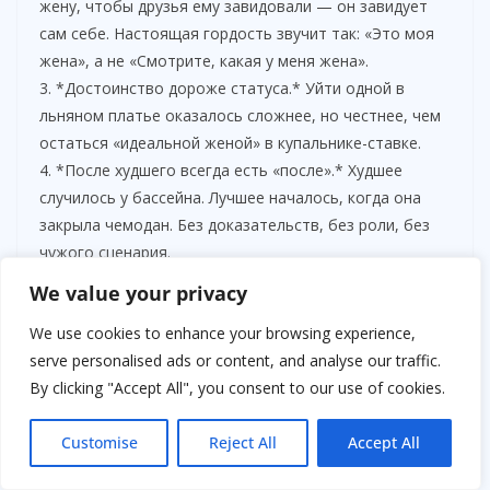
жену, чтобы друзья ему завидовали — он завидует
сам себе. Настоящая гордость звучит так: «Это моя
жена», а не «Смотрите, какая у меня жена».
3. *Достоинство дороже статуса.* Уйти одной в
льняном платье оказалось сложнее, но честнее, чем
остаться «идеальной женой» в купальнике-ставке.
4. *После худшего всегда есть «после».* Худшее
случилось у бассейна. Лучшее началось, когда она
закрыла чемодан. Без доказательств, без роли, без
чужого сценария.
We value your privacy
И последнее: фраза «без меня ты никто» — любимое
оружие тех, кто сам боится остаться никем. А правда
We use cookies to enhance your browsing experience,
в том, что человек становится «кем-то» именно
serve personalised ads or content, and analyse our traffic.
тогда, когда перестаёт быть чьей-то вещью.
By clicking "Accept All", you consent to our use of cookies.
Customise
Reject All
Accept All