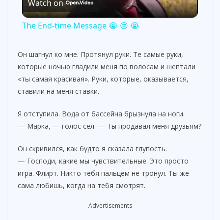
Watch on
l
The End-time Message 😭 😢 😭
a
Он шагнул ко мне. Протянул руки. Те самые руки,
которые ночью гладили меня по волосам и шептали
y
«ты самая красивая». Руки, которые, оказывается,
ставили на меня ставки.
V
Я отступила. Вода от бассейна брызнула на ноги.
— Марка, — голос сел. — Ты продавал меня друзьям?
i
Он скривился, как будто я сказала глупость.
d
— Господи, какие мы чувствительные. Это просто
игра. Флирт. Никто тебя пальцем не тронул. Ты же
сама любишь, когда на тебя смотрят.
e
Advertisements
o