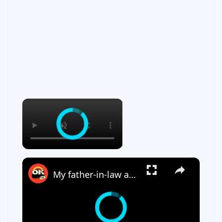
×
×
My father-in-law accused me… and my wife took his side! Part 2 - r/BORUpdates | Reddit Stories