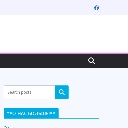
Search
**О НАС БОЛЬШЕ!**
О нас