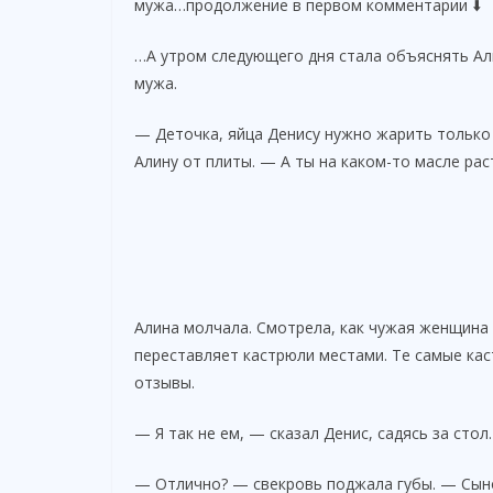
мужа…продолжение в первом комментарии ⬇️
…А утром следующего дня стала объяснять Али
мужа.
— Деточка, яйца Денису нужно жарить только
Алину от плиты. — А ты на каком-то масле ра
Алина молчала. Смотрела, как чужая женщина б
переставляет кастрюли местами. Те самые кас
отзывы.
— Я так не ем, — сказал Денис, садясь за сто
— Отлично? — свекровь поджала губы. — Сынок,