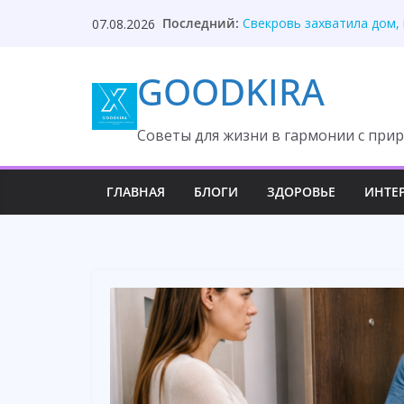
Skip
Последний:
Свекровь захватила дом,
07.08.2026
to
Сын попросил квартиру п
Он выбрал матч, потерял
content
GOODKIRA
Один звонок изменил реш
Один звонок адвоката сп
Cоветы для жизни в гармонии с прир
ГЛАВНАЯ
БЛОГИ
ЗДОРОВЬЕ
ИНТЕ