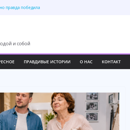
 но правда победила
осле маминой операции
 доверие жены
ение о разводе
ас родных людей
одой и собой
РЕСНОЕ
ПРАВДИВЫЕ ИСТОРИИ
О НАС
КОНТАКТ