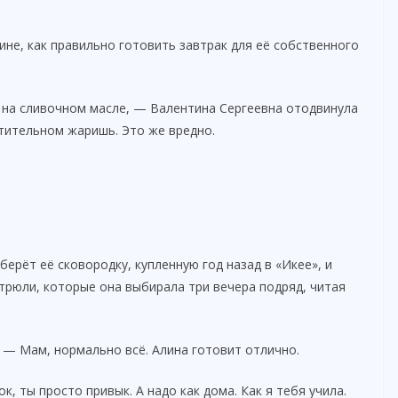
не, как правильно готовить завтрак для её собственного
 на сливочном масле, — Валентина Сергеевна отодвинула
стительном жаришь. Это же вредно.
ерёт её сковородку, купленную год назад в «Икее», и
трюли, которые она выбирала три вечера подряд, читая
л. — Мам, нормально всё. Алина готовит отлично.
 ты просто привык. А надо как дома. Как я тебя учила.