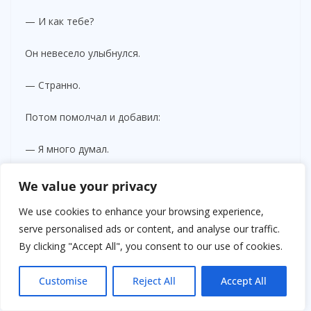
— И как тебе?
Он невесело улыбнулся.
— Странно.
Потом помолчал и добавил:
— Я много думал.
Она ничего не ответила.
We value your privacy
We use cookies to enhance your browsing experience,
— Ты была права. Я действительно всегда выбирал
serve personalised ads or content, and analyse our traffic.
удобство. Ты терпела — значит, можно было ничего
By clicking "Accept All", you consent to our use of cookies.
не менять.
Он говорил спокойно, без оправданий.
Customise
Reject All
Accept All