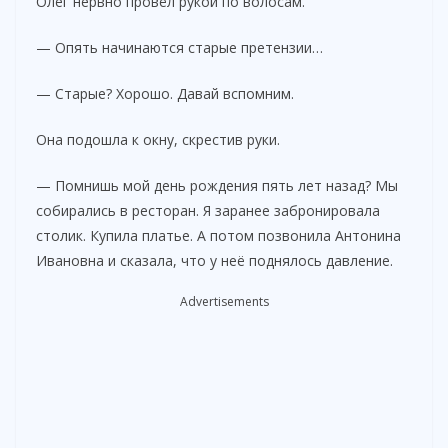
Олег нервно провёл рукой по волосам.
d
— Опять начинаются старые претензии…
e
— Старые? Хорошо. Давай вспомним.
Она подошла к окну, скрестив руки.
o
— Помнишь мой день рождения пять лет назад? Мы
собирались в ресторан. Я заранее забронировала
столик. Купила платье. А потом позвонила Антонина
Ивановна и сказала, что у неё поднялось давление.
Advertisements