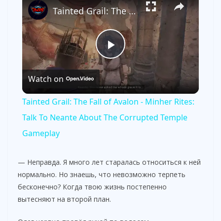
Tainted Grail: The Fall of Avalon - Minher Rites: Talk To Neante About The Corrupted Temple Gameplay
P
Watch on
l
Tainted Grail: The Fall of Avalon - Minher Rites:
a
Talk To Neante About The Corrupted Temple
Gameplay
y
— Неправда. Я много лет старалась относиться к ней
V
нормально. Но знаешь, что невозможно терпеть
бесконечно? Когда твою жизнь постепенно
вытесняют на второй план.
i