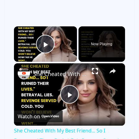
×
Now Playing
Play Video
×
She Cheated With My Best Friend... So I Destroyed Them Both | Epic Revenge Story | Wistaloom
P
Watch on
l
She Cheated With My Best Friend... So I