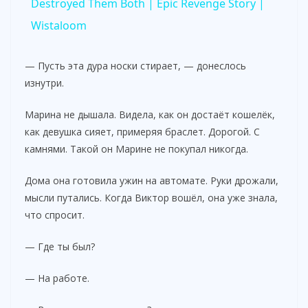
a
Destroyed Them Both | Epic Revenge Story |
Wistaloom
y
— Пусть эта дура носки стирает, — донеслось
V
изнутри.
Марина не дышала. Видела, как он достаёт кошелёк,
i
как девушка сияет, примеряя браслет. Дорогой. С
камнями. Такой он Марине не покупал никогда.
d
Дома она готовила ужин на автомате. Руки дрожали,
мысли путались. Когда Виктор вошёл, она уже знала,
e
что спросит.
— Где ты был?
o
— На работе.