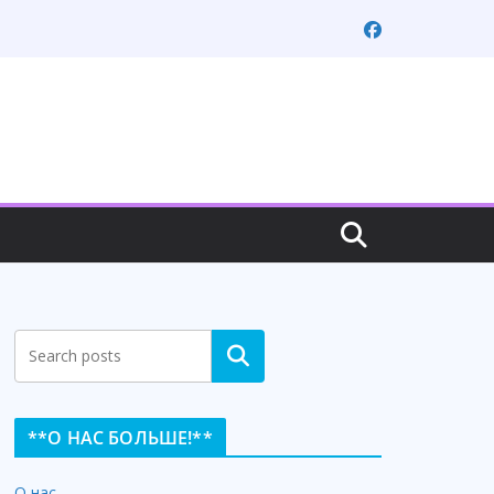
Search
**О НАС БОЛЬШЕ!**
О нас