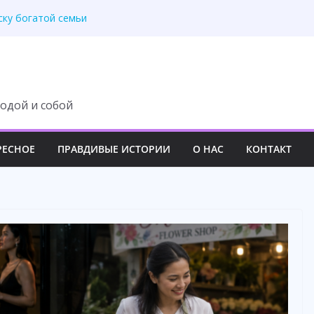
ску богатой семьи
раскрыла правду
лась тайна отца
ь над молодой семьёй
вила свекровь на место
одой и собой
РЕСНОЕ
ПРАВДИВЫЕ ИСТОРИИ
О НАС
КОНТАКТ