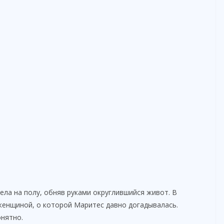
ела на полу, обняв руками округлившийся живот. В
женщиной, о которой Маритес давно догадывалась.
онятно.