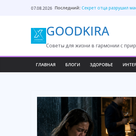
Skip
Последний:
Секрет отца разрушил ма
07.08.2026
to
Она молчала годами, но 
Сын прятал вилки, раскры
content
GOODKIRA
Свекровь потеряла власт
Невестка спокойно поста
Cоветы для жизни в гармонии с прир
ГЛАВНАЯ
БЛОГИ
ЗДОРОВЬЕ
ИНТЕ