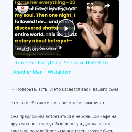
×
I Gave Her Everything. She Gave Herself to Another Man | Wistaloom
P
Watch on
l
I Gave Her Everything. She Gave Herself to
a
Another Man | Wistaloom
y
— Поверьте, есть. И это касается вас и вашего сына.
Что-то в её голосе заставило меня замолчать.
V
Она предложила встретиться в небольшом кафе на
i
другом конце города. Всю дорогу я думала о том,
зачем ей понадобилось меня видеть. Может быть,