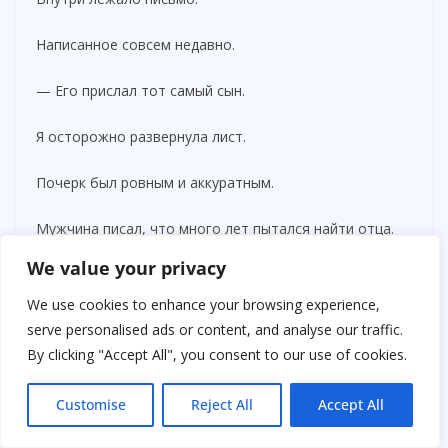
Написанное совсем недавно.
— Его прислал тот самый сын.
Я осторожно развернула лист.
Почерк был ровным и аккуратным.
Мужчина писал, что много лет пытался найти отца.
We value your privacy
Не ради денег.
We use cookies to enhance your browsing experience,
Не ради мести.
serve personalised ads or content, and analyse our traffic.
By clicking "Accept All", you consent to our use of cookies.
Он просто хотел понять, почему его бросили.
Customise
Reject All
Accept All
Но ответа так и не получил.