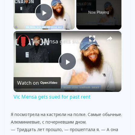
Now Playing
Play Video
×
Vic Mensa gets sued for past rent
P
Watch on
l
Vic Mensa gets sued for past rent
a
Я посмотрела на кастрюли на полке. Самые обычные.
Алюминиевые, с почерневшим дном.
y
— Тридцать лет прошло, — прошептала я. — А она