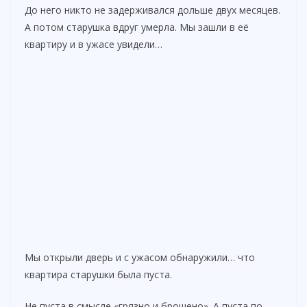
До него никто не задерживался дольше двух месяцев.
А потом старушка вдруг умерла. Мы зашли в её
квартиру и в ужасе увидели…
Мы открыли дверь и с ужасом обнаружили… что
квартира старушки была пуста.
Не пуста в смысле «грязно и брошено». А пуста по-