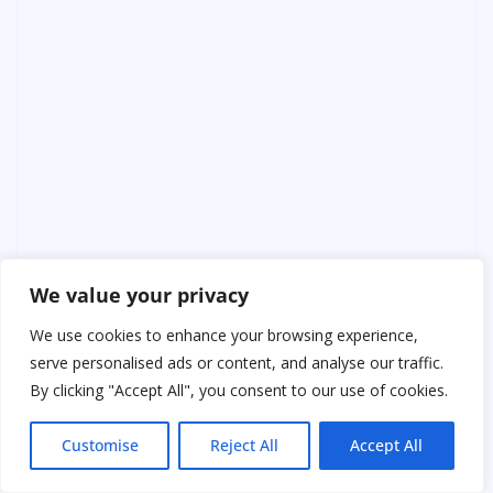
We value your privacy
И люди едят. Молча. А потом говорят: «Спасибо.
We use cookies to enhance your browsing experience,
Вкусно как».
serve personalised ads or content, and analyse our traffic.
By clicking "Accept All", you consent to our use of cookies.
Баба Зина умерла. На её место въехала молодая
семья. С ребёнком. Мальчик маленький, шустрый. Как-
Customise
Reject All
Accept All
то утром в четыре он проснулся и заплакал.
— Мама, а кто это гремит? — спросил он.