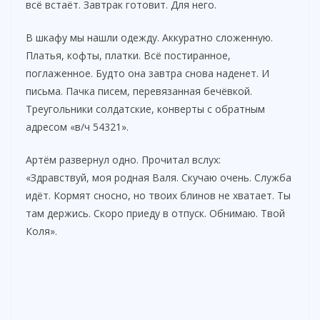
всё встаёт. Завтрак готовит. Для него.
V
В шкафу мы нашли одежду. Аккуратно сложенную.
Платья, кофты, платки. Всё постиранное,
i
поглаженное. Будто она завтра снова наденет. И
письма. Пачка писем, перевязанная бечёвкой.
d
Треугольники солдатские, конверты с обратным
адресом «в/ч 54321».
e
Артём развернул одно. Прочитал вслух:
«Здравствуй, моя родная Валя. Скучаю очень. Служба
o
идёт. Кормят сносно, но твоих блинов не хватает. Ты
там держись. Скоро приеду в отпуск. Обнимаю. Твой
Коля».