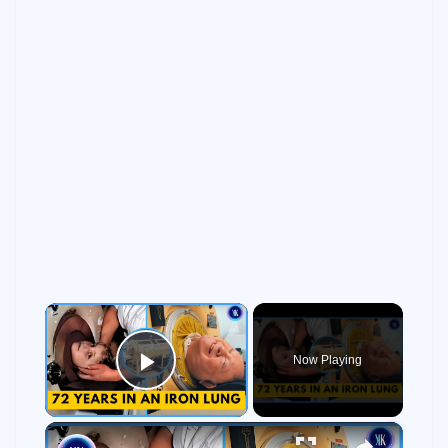
×
Now Playing
Play Video
×