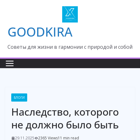
Skip
to
content
GOODKIRA
Cоветы для жизни в гармонии с природой и собой
БЛОГИ
Наследство, которого
не должно было быть
29.11.2025
2365 Views
11 min read