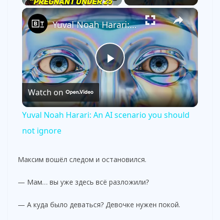
×
Yuval Noah Harari: An AI scenario you should not ignore
P
Watch on
l
Yuval Noah Harari: An AI scenario you should
a
not ignore
y
Максим вошёл следом и остановился.
— Мам… вы уже здесь всё разложили?
V
— А куда было деваться? Девочке нужен покой.
i