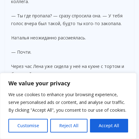
коллега.
— Ты где пропала? — сразу спросила она. — У тебя
голос вчера был такой, будто ты кого-то закопала.
Наталья неожиданно рассмеялась.
— Почти.
Через час Лена уже сидела у неё на кухне с тортом и
бутылкой лимонада.
We value your privacy
— Так, рассказывай.
We use cookies to enhance your browsing experience,
serve personalised ads or content, and analyse our traffic.
Наталья рассказала всё. Без истерики. Даже
By clicking "Accept All", you consent to our use of cookies.
удивительно спокойно.
Лена слушала молча, только иногда качала головой.
Customise
Reject All
Accept All
Когда история закончилась, она поставила чашку на