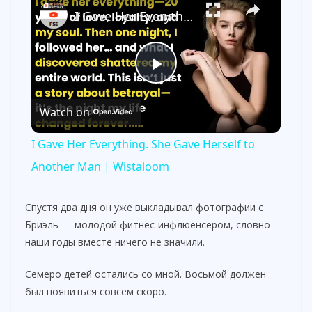
I Gave Her Everything. She Gave Herself to Another Man | Wistaloom
P
Watch on
l
I Gave Her Everything. She Gave Herself to
a
Another Man | Wistaloom
y
Спустя два дня он уже выкладывал фотографии с
Бриэль — молодой фитнес-инфлюенсером, словно
наши годы вместе ничего не значили.
V
Семеро детей остались со мной. Восьмой должен
i
был появиться совсем скоро.