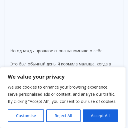
Но однажды прошлое снова напомнило о себе.
Это был обычный день. Я кормила малыша, когда в
дверь постучали. Неуверенно, будто человек
We value your privacy
сомневался, стоит ли вообще приходить.
We use cookies to enhance your browsing experience,
Я открыла — и на мгновение перестала дышать.
serve personalised ads or content, and analyse our traffic.
By clicking "Accept All", you consent to our use of cookies.
На пороге стоял он.
Customise
Reject All
Accept All
Я едва узнала его.