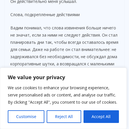
Он действительно меня услышал.
Слова, подкреплённые действиями
Вадим понимал, что слова извинения больше ничего
не значат, если за ними не следуют действия. Он стал
планировать дни так, чтобы всегда оставалось время
для семьи. Даже на работе он стал внимательнее: не
задерживался без необходимости, не обсуждал дома
корпоративные шутки, а возвращался с маленькими
сюрпризами для Оли — чашкой её любимого кофе,
We value your privacy
новой книгой или просто тёплой запиской с
благодарностью.
We use cookies to enhance your browsing experience,
serve personalised ads or content, and analyse our traffic.
By clicking "Accept All", you consent to our use of cookies.
Customise
Reject All
Accept All