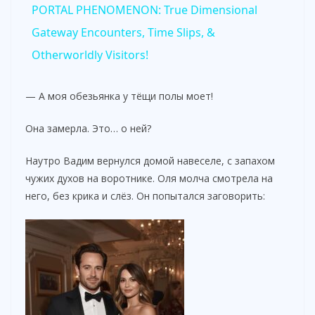
PORTAL PHENOMENON: True Dimensional
a
Gateway Encounters, Time Slips, &
Otherworldly Visitors!
y
— А моя обезьянка у тёщи полы моет!
V
Она замерла. Это… о ней?
i
Наутро Вадим вернулся домой навеселе, с запахом
чужих духов на воротнике. Оля молча смотрела на
него, без крика и слёз. Он попытался заговорить:
d
e
o