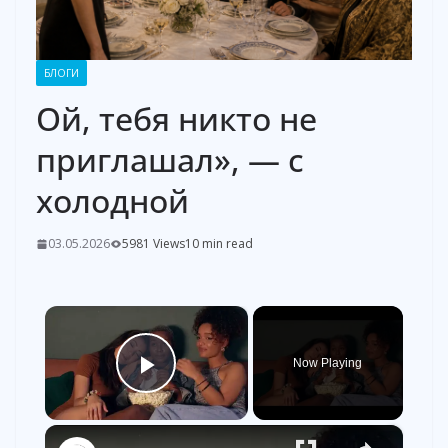
БЛОГИ
Ой, тебя никто не
приглашал», — с
холодной
03.05.2026
5981 Views
10 min read
×
Now Playing
Play Video
×