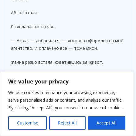
Абсолютная.
Я сделала шаг назад.
— Ах да, — добавила я, — договор оформлен на моё
агентство. И оплачено всё — тоже мной.
Жанна резко встала, схватившись за живот.
— Вадим…
We value your privacy
Но он уже не смотрел на неё.
We use cookies to enhance your browsing experience,
serve personalised ads or content, and analyse our traffic.
Он смотрел на меня.
By clicking "Accept All", you consent to our use of cookies.
Впервые — с чем-то похожим на страх.
Customise
Reject All
Accept All
— Ты всё разрушила, — прошептал он.