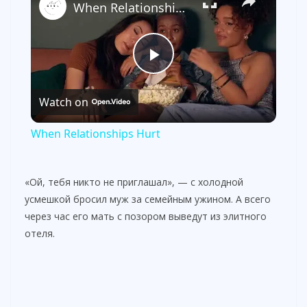
When Relationships Hurt
P
Watch on
l
When Relationships Hurt
a
«Ой, тебя никто не приглашал», — с холодной
y
усмешкой бросил муж за семейным ужином. А всего
через час его мать с позором выведут из элитного
отеля.
V
i