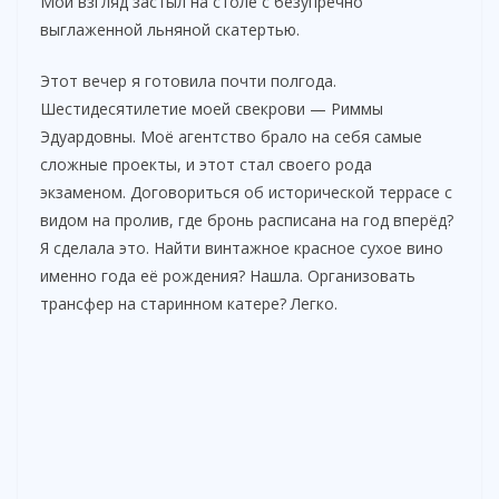
Мой взгляд застыл на столе с безупречно
выглаженной льняной скатертью.
Этот вечер я готовила почти полгода.
Шестидесятилетие моей свекрови — Риммы
Эдуардовны. Моё агентство брало на себя самые
сложные проекты, и этот стал своего рода
экзаменом. Договориться об исторической террасе с
видом на пролив, где бронь расписана на год вперёд?
Я сделала это. Найти винтажное красное сухое вино
именно года её рождения? Нашла. Организовать
трансфер на старинном катере? Легко.